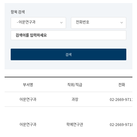
립
국
F
항목 검색
어
o
원
- 어문연구과
전화번호
r
조
m
직
도
국
어
원
원
장
기
획
연
수
부서명
직위/직급
전화
부
기
조
획
어문연구과
과장
02-2669-9711
직
운
및
영
업
과
무
공
소
공
어문연구과
학예연구관
02-2669-9718
개
언
(부
어
서
과