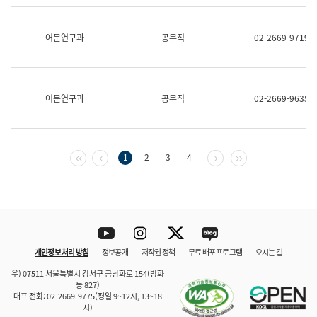
보
과
한
어문연구과
공무직
02-2669-9719
국
어
진
흥
과
어문연구과
공무직
02-2669-9635
수
어
점
자
진
첫 페이지
이전 페이지
다음 페이지
마지막 페이지
1
2
3
4
흥
과
Youtube
Instagram
Twitter
blog
개인정보 처리 방침
정보공개
저작권 정책
무료 배포 프로그램
오시는 길
바로 가기
문체부와 소속기관
우) 07511 서울특별시 강서구 금낭화로 154(방화
동 827)
대표 전화: 02-2669-9775(평일 9~12시, 13~18
시)