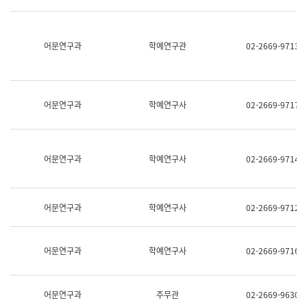
명,
교
직
육
위/
연
직
어문연구과
학예연구관
02-2669-9713
수
급,
과
전
어
화,
문
담
연
당
구
어문연구과
학예연구사
02-2669-9717
업
실
무)
어
문
연
어문연구과
학예연구사
02-2669-9714
구
과
어
문
어문연구과
학예연구사
02-2669-9712
연
구
과
(사
어문연구과
학예연구사
02-2669-9716
전
팀)
언
어
어문연구과
주무관
02-2669-9630
정