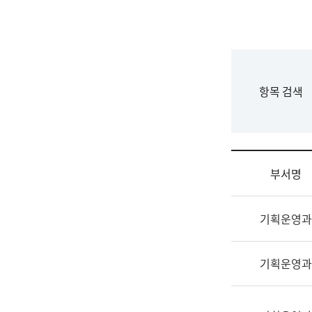
국
립
국
어
원
F
항목 검색
조
o
직
r
도
m
국
어
부서명
원
원
조
장
기획운영과
직
기
및
획
업
연
기획운영과
무
수
소
부
개
기