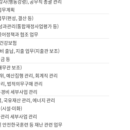
 감사(행동강령), 공무직 총괄 관리
 업무계획
업무(편성, 결산 등)
, 성과관리(통합재정사업평가 등)
 국어정책과 협조 업무
, 건강보험
 출납, 지출 업무(지출관 보조)
금 등
재무관 보조)
, 예산집행 관리, 회계직 관리
관리, 법적의무구매 관리
본경비 세부사업 관리
설, 국유재산 관리, 에너지 관리
(시설·미화)
사관리 세부사업 관리
및 안전한국훈련 등 재난 관련 업무