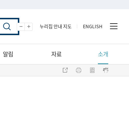
누리집 안내 지도
ENGLISH
전체 
축소
확대
알림
자료
소개
주소 복사
프린트
점자파일 내려받기
점자뷰어 보