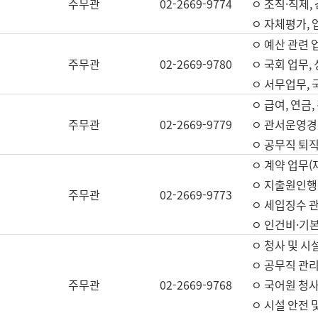
주무관
02-2669-9774
ㅇ 조직·직제,
ㅇ 자체평가,
ㅇ 예산 관련 
주무관
02-2669-9780
ㅇ 국회 업무
ㅇ 서무업무,
ㅇ 급여, 연금
주무관
02-2669-9779
ㅇ 관서운영경비
ㅇ 공무직 퇴직
ㅇ 계약 업무(
ㅇ 지출원인행위
주무관
02-2669-9773
ㅇ 세입징수 
ㅇ 인건비·기
ㅇ 청사 및 시
ㅇ 공무직 관리
주무관
02-2669-9768
ㅇ 국어원 청
ㅇ 시설 안전 