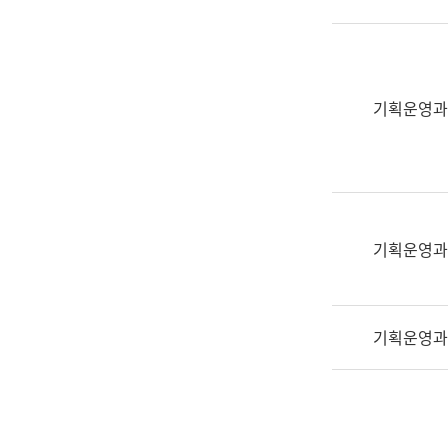
실
어
문
연
구
기획운영과
과
어
문
연
구
과
기획운영과
(사
전
팀)
기획운영과
언
어
정
보
과