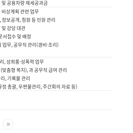
영 및 공용차량 제세공과금
등 비상계획 관련 업무
 정보공개, 청원 등 민원 관리
 및 강당 대관
 문서접수 및 배정
직 업무, 공무직 관리(경비·조리)
영
리, 성희롱·성폭력 업무
(맞춤형 복지), 과 공무직 급여 관리
리, 기록물 관리
규정 총괄, 우편물관리, 주간회의 자료 등)
영
다음 페이지
마지막 페이지