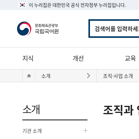
이 누리집은 대한민국 공식 전자정부 누리집입니다.
통
합
검
색
주
지식
개선
교육
메
뉴
현
Home
소개
조직·사업 소개
바로가기
재
위
치:
소개
조직과 
기관 소개