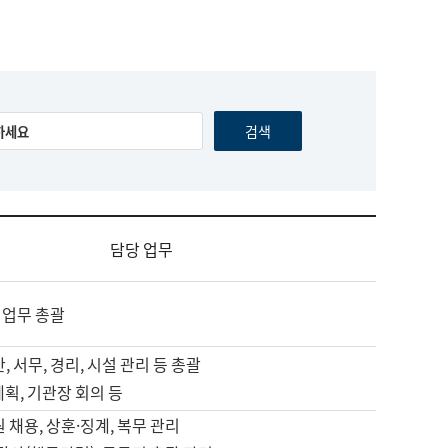
담당 업무
 업무 총괄
, 서무, 경리, 시설 관리 등 총괄
계획, 기관장 회의 등
원 채용, 상훈·징계, 복무 관리