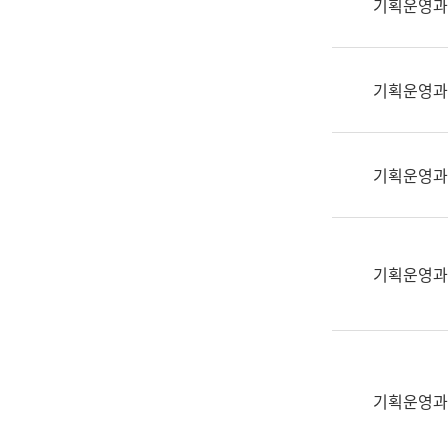
기획운영과
(부
획
서
운
명,
영
직
기획운영과
과
위/
공
직
공
급,
언
기획운영과
전
어
화,
과
담
교
당
육
기획운영과
업
연
무)
수
과
어
문
기획운영과
연
구