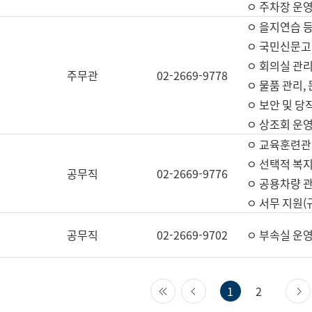
ㅇ 주차장 운
ㅇ 을지연습 
ㅇ 국민신문고,
ㅇ 회의실 관리
주무관
02-2669-9778
ㅇ 물품 관리,
ㅇ 보안 및 당
ㅇ 상조회 운
ㅇ 교육훈련관
ㅇ 선택적 복지
공무직
02-2669-9776
ㅇ 공용차량 관
ㅇ 서무 지원(
공무직
02-2669-9702
ㅇ 부속실 운
첫 페이지
이전 페이지
1
2