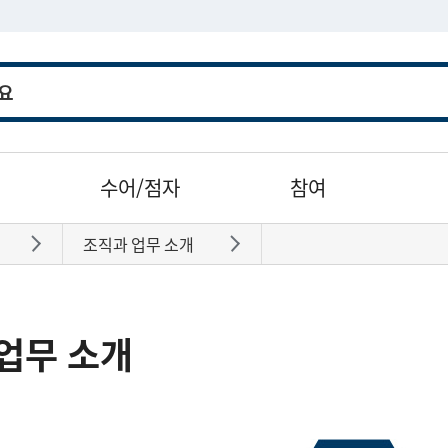
수어/점자
참여
조직과 업무 소개
바로가기
바로가기
업무 소개