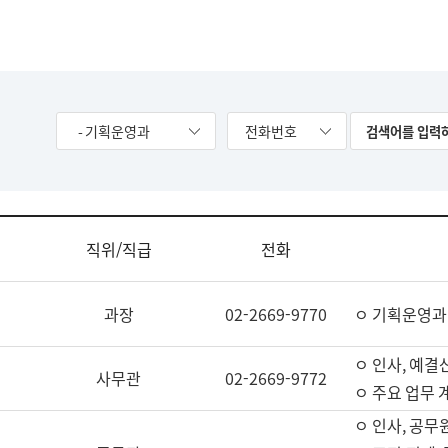
- 기획운영과
전화번호
직위/직급
전화
과장
02-2669-9770
ㅇ 기획운영과
ㅇ 인사, 예결산
사무관
02-2669-9772
ㅇ 주요 업무 
ㅇ 인사, 공무