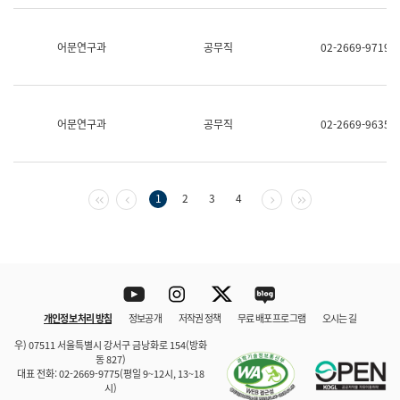
보
과
한
어문연구과
공무직
02-2669-9719
국
어
진
흥
과
어문연구과
공무직
02-2669-9635
수
어
점
자
진
첫 페이지
이전 페이지
다음 페이지
마지막 페이지
1
2
3
4
흥
과
Youtube
Instagram
Twitter
blog
개인정보 처리 방침
정보공개
저작권 정책
무료 배포 프로그램
오시는 길
바로 가기
문체부와 소속기관
우) 07511 서울특별시 강서구 금낭화로 154(방화
동 827)
대표 전화: 02-2669-9775(평일 9~12시, 13~18
시)