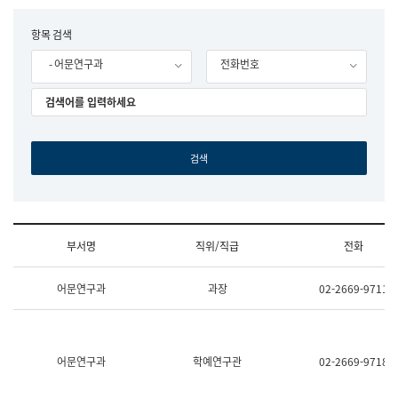
립
국
F
항목 검색
어
o
원
- 어문연구과
전화번호
r
조
m
직
도
국
어
원
원
장
기
획
연
수
부서명
직위/직급
전화
부
기
조
획
어문연구과
과장
02-2669-9711
직
운
및
영
업
과
무
공
소
공
어문연구과
학예연구관
02-2669-9718
개
언
(부
어
서
과