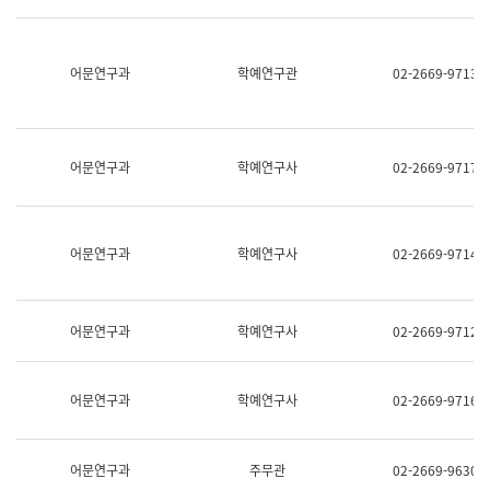
명,
교
직
육
위/
연
직
어문연구과
학예연구관
02-2669-9713
수
급,
과
전
어
화,
문
담
연
당
구
어문연구과
학예연구사
02-2669-9717
업
실
무)
어
문
연
어문연구과
학예연구사
02-2669-9714
구
과
어
문
어문연구과
학예연구사
02-2669-9712
연
구
과
(사
어문연구과
학예연구사
02-2669-9716
전
팀)
언
어
어문연구과
주무관
02-2669-9630
정