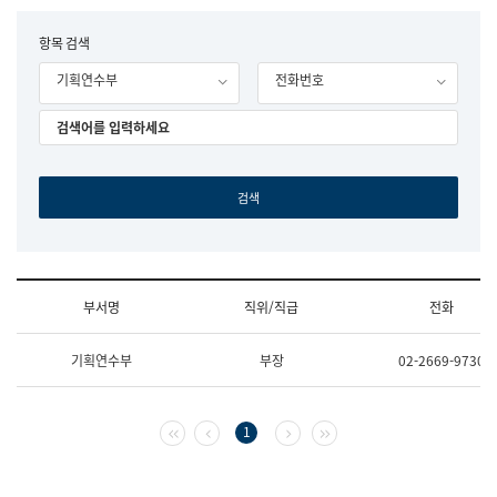
립
국
F
항목 검색
어
o
원
기획연수부
전화번호
r
조
m
직
도
국
어
원
원
장
기
획
연
수
부서명
직위/직급
전화
부
기
조
획
기획연수부
부장
02-2669-9730
직
운
및
영
업
과
무
공
첫 페이지
이전 페이지
다음 페이지
마지막 페이지
1
소
공
개
언
(부
어
서
과