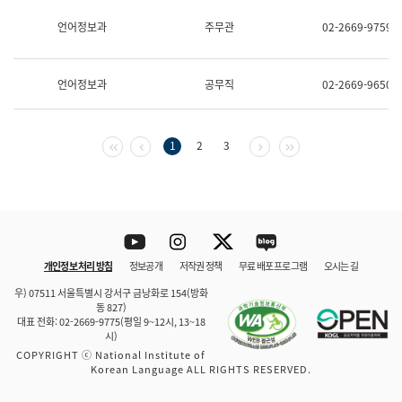
보
과
언어정보과
주무관
02-2669-9759
한
국
어
언어정보과
공무직
02-2669-9650
진
흥
과
수
첫 페이지
이전 페이지
다음 페이지
마지막 페이지
1
2
3
어
점
자
진
흥
과
Youtube
Instagram
Twitter
blog
개인정보 처리 방침
정보공개
저작권 정책
무료 배포 프로그램
오시는 길
바로 가기
문체부와 소속기관
우) 07511 서울특별시 강서구 금낭화로 154(방화
동 827)
대표 전화: 02-2669-9775(평일 9~12시, 13~18
시)
COPYRIGHT ⓒ National Institute of
Korean Language ALL RIGHTS RESERVED.