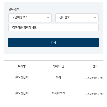
립
국
F
항목 검색
어
o
원
- 언어정보과
전화번호
r
조
m
직
도
국
어
원
원
장
기
획
연
수
부서명
직위/직급
전화
부
기
조
획
언어정보과
과장
02-2669-9750
직
운
및
영
업
과
무
공
언어정보과
학예연구관
02-2669-9754
소
공
개
언
(부
어
서
과