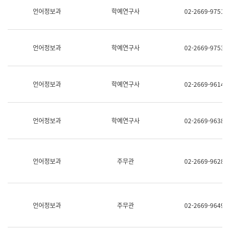
명,
교
언어정보과
학예연구사
02-2669-9751
직
육
위/
연
직
수
급,
과
언어정보과
학예연구사
02-2669-9753
전
어
화,
문
담
연
당
구
언어정보과
학예연구사
02-2669-9614
업
실
무)
어
문
연
언어정보과
학예연구사
02-2669-9638
구
과
어
문
연
언어정보과
주무관
02-2669-9628
구
과
(사
전
팀)
언어정보과
주무관
02-2669-9649
언
어
정