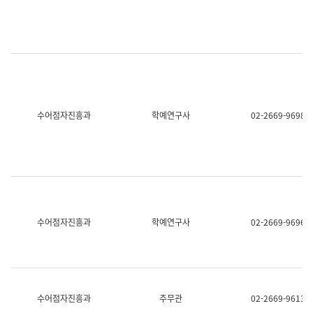
명,
교
직
육
위/
연
직
수
급,
과
전
어
화,
문
담
연
당
구
수어점자진흥과
학예연구사
02-2669-9698
업
실
무)
어
문
연
구
과
어
문
연
수어점자진흥과
학예연구사
02-2669-9696
구
과
(사
전
팀)
언
어
수어점자진흥과
주무관
02-2669-9613
정