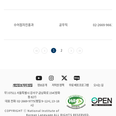
수어점자진흥과
공무직
02-2669-9661
첫 페이지
이전 페이지
다음 페이지
마지막 페이지
1
2
Youtube
Instagram
Twitter
blog
개인정보 처리 방침
정보공개
저작권 정책
무료 배포 프로그램
오시는 길
바로 가기
문체부와 소속기관
우) 07511 서울특별시 강서구 금낭화로 154(방화
동 827)
대표 전화: 02-2669-9775(평일 9~12시, 13~18
시)
COPYRIGHT ⓒ National Institute of
Korean Language ALL RIGHTS RESERVED.