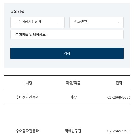
립
국
F
항목 검색
어
o
원
- 수어점자진흥과
전화번호
r
조
m
직
도
국
어
원
원
장
기
획
연
수
부서명
직위/직급
전화
부
기
조
획
수어점자진흥과
과장
02-2669-9690
직
운
및
영
업
과
무
공
소
공
개
언
(부
어
수어점자진흥과
학예연구관
02-2669-9691
서
과