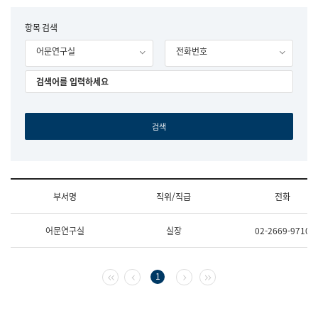
립
국
F
항목 검색
어
o
원
어문연구실
전화번호
r
조
m
직
도
국
어
원
원
장
기
획
연
수
부서명
직위/직급
전화
부
기
조
획
어문연구실
실장
02-2669-9710
직
운
및
영
업
과
무
공
첫 페이지
이전 페이지
다음 페이지
마지막 페이지
1
소
공
개
언
(부
어
서
과