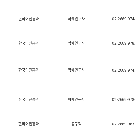
명,
교
직
육
위/
연
한국어진흥과
학예연구사
02-2669-9744
직
수
급,
과
전
어
화,
문
담
연
한국어진흥과
학예연구사
02-2669-9782
당
구
업
실
무)
어
문
연
한국어진흥과
학예연구사
02-2669-9743
구
과
어
문
연
한국어진흥과
학예연구사
02-2669-9786
구
과
(사
전
팀)
한국어진흥과
공무직
02-2669-9631
언
어
정