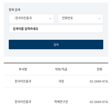
립
국
F
항목 검색
어
o
원
- 한국어진흥과
전화번호
r
조
m
직
도
국
어
원
원
장
기
획
연
수
부서명
직위/직급
전화
부
기
조
획
한국어진흥과
과장
02-2669-9742
직
운
및
영
업
과
무
공
소
공
한국어진흥과
학예연구관
02-2669-9742
개
언
(부
어
서
과