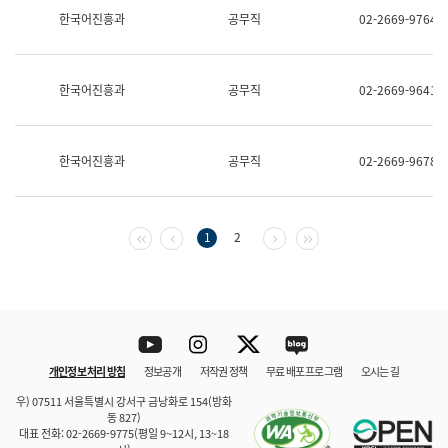
보
한국어진흥과
공무직
02-2669-9764
과
한
국
어
한국어진흥과
공무직
02-2669-9641
진
흥
과
수
한국어진흥과
공무직
02-2669-9678
어
점
자
진
흥
첫 페이지
이전 페이지
다음 페이지
마지막 페이지
1
2
과
Youtube
Instagram
Twitter
blog
개인정보 처리 방침
정보공개
저작권 정책
무료 배포 프로그램
오시는 길
바로 가기
문체부와 소속기관
우) 07511 서울특별시 강서구 금낭화로 154(방화
동 827)
대표 전화: 02-2669-9775(평일 9~12시, 13~18