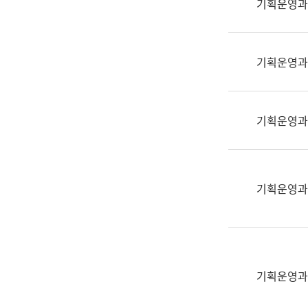
기획운영과
(부
획
서
운
명,
영
직
기획운영과
과
위/
공
직
공
급,
언
기획운영과
전
어
화,
과
담
교
당
육
기획운영과
업
연
무)
수
과
어
문
기획운영과
연
구