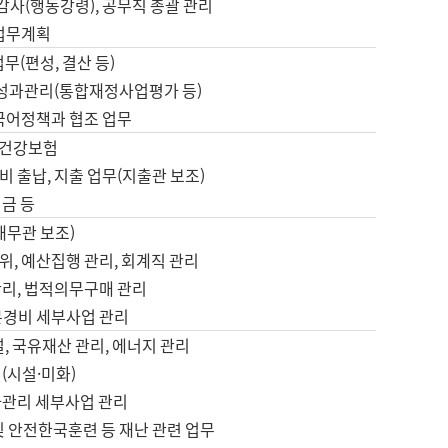
 감사(행동강령), 공무직 총괄 관리
 업무계획
업무(편성, 결산 등)
, 성과관리(통합재정사업평가 등)
 국어정책과 협조 업무
, 건강보험
 출납, 지출 업무(지출관 보조)
금 등
재무관 보조)
, 예산집행 관리, 회계직 관리
관리, 법적의무구매 관리
본경비 세부사업 관리
설, 국유재산 관리, 에너지 관리
(시설·미화)
사관리 세부사업 관리
및 안전한국훈련 등 재난 관련 업무