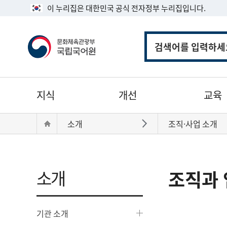
이 누리집은 대한민국 공식 전자정부 누리집입니다.
통
합
검
색
주
지식
개선
교육
메
뉴
현
Home
소개
조직·사업 소개
바로가기
재
위
치:
소개
조직과 
기관 소개