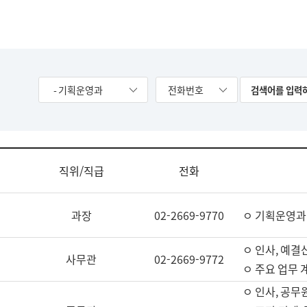
- 기획운영과
전화번호
직위/직급
전화
과장
02-2669-9770
ㅇ 기획운영과
ㅇ 인사, 예결산
사무관
02-2669-9772
ㅇ 주요 업무 
ㅇ 인사, 공무