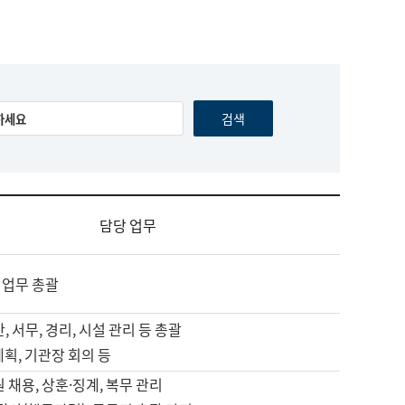
담당 업무
 업무 총괄
, 서무, 경리, 시설 관리 등 총괄
계획, 기관장 회의 등
원 채용, 상훈·징계, 복무 관리