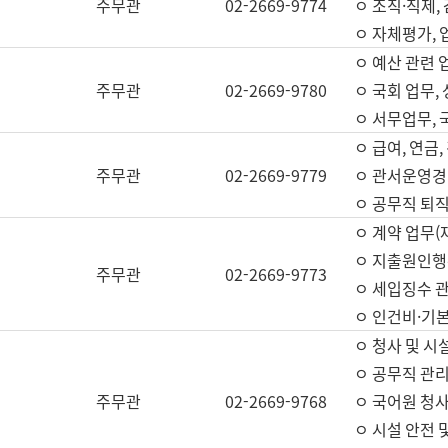
주무관
02-2669-9774
ㅇ 조직·직제,
ㅇ 자체평가,
ㅇ 예산 관련 
주무관
02-2669-9780
ㅇ 국회 업무
ㅇ 서무업무,
ㅇ 급여, 연금
주무관
02-2669-9779
ㅇ 관서운영경비
ㅇ 공무직 퇴직
ㅇ 계약 업무(
ㅇ 지출원인행위
주무관
02-2669-9773
ㅇ 세입징수 
ㅇ 인건비·기
ㅇ 청사 및 시
ㅇ 공무직 관리
주무관
02-2669-9768
ㅇ 국어원 청
ㅇ 시설 안전 