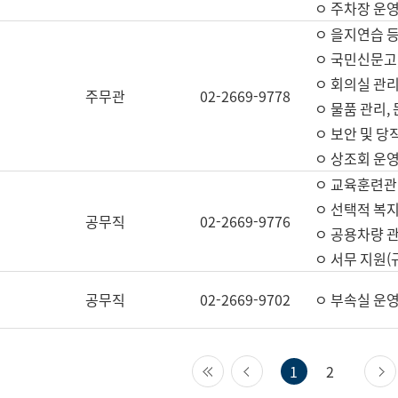
ㅇ 주차장 운
ㅇ 을지연습 
ㅇ 국민신문고,
ㅇ 회의실 관리
주무관
02-2669-9778
ㅇ 물품 관리,
ㅇ 보안 및 당
ㅇ 상조회 운
ㅇ 교육훈련관
ㅇ 선택적 복지
공무직
02-2669-9776
ㅇ 공용차량 관
ㅇ 서무 지원(
공무직
02-2669-9702
ㅇ 부속실 운
첫 페이지
이전 페이지
1
2