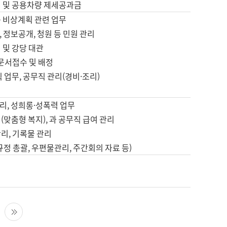
영 및 공용차량 제세공과금
등 비상계획 관련 업무
 정보공개, 청원 등 민원 관리
 및 강당 대관
 문서접수 및 배정
직 업무, 공무직 관리(경비·조리)
영
리, 성희롱·성폭력 업무
(맞춤형 복지), 과 공무직 급여 관리
리, 기록물 관리
규정 총괄, 우편물관리, 주간회의 자료 등)
영
다음 페이지
마지막 페이지