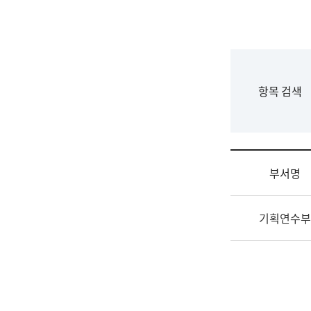
국
립
국
어
원
F
항목 검색
조
o
직
r
도
m
국
어
부서명
원
원
조
장
기획연수부
직
기
및
획
업
연
무
수
소
부
개
기