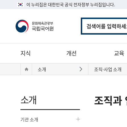
이 누리집은 대한민국 공식 전자정부 누리집입니다.
통
합
검
색
주
지식
개선
교육
메
뉴
현
Home
소개
조직·사업 소개
바로가기
재
위
치:
소개
조직과 
기관 소개