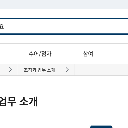
수어/점자
참여
조직과 업무 소개
바로가기
바로가기
업무 소개