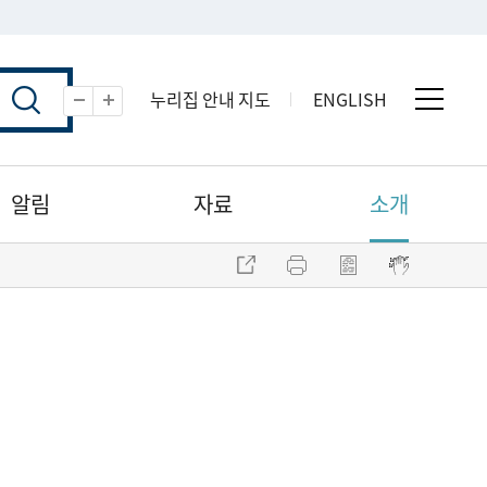
누리집 안내 지도
ENGLISH
전체 
축소
확대
알림
자료
소개
주소 복사
프린트
점자파일 내려받기
점자뷰어 보