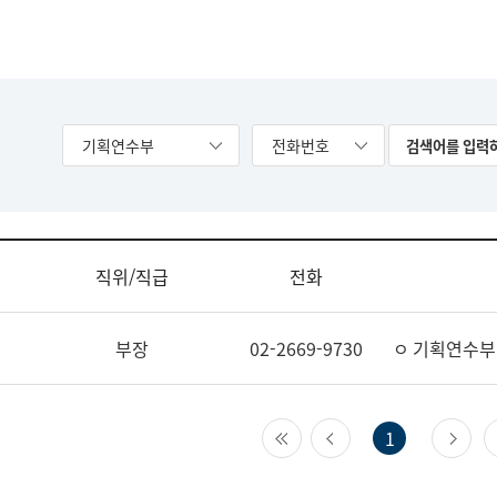
기획연수부
전화번호
직위/직급
전화
부장
02-2669-9730
ㅇ 기획연수부
첫 페이지
이전 페이지
다
1