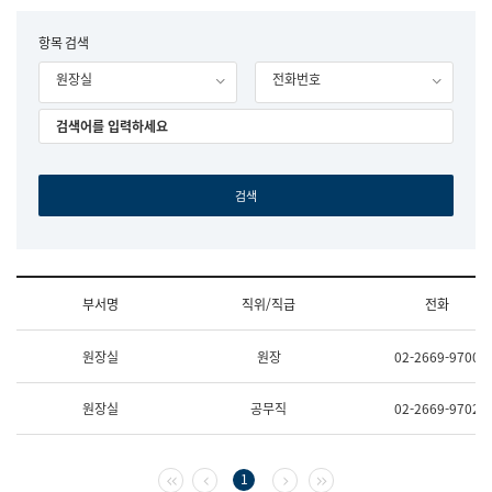
립
국
F
항목 검색
어
o
원
원장실
전화번호
r
조
m
직
도
국
어
원
원
장
기
획
연
수
부서명
직위/직급
전화
부
기
조
획
원장실
원장
02-2669-9700
직
운
및
영
업
과
원장실
공무직
02-2669-9702
무
공
소
공
개
언
(부
어
첫 페이지
이전 페이지
다음 페이지
마지막 페이지
1
서
과