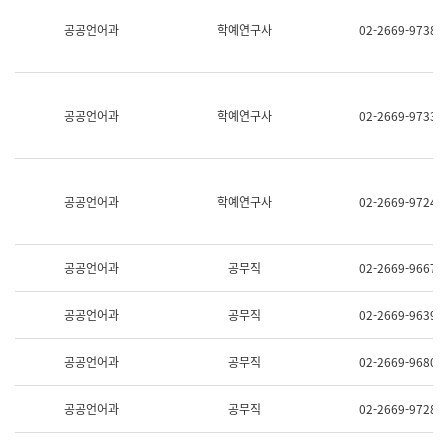
명,
교
공공언어과
학예연구사
02-2669-9738
직
육
위/
연
직
수
급,
과
전
어
공공언어과
학예연구사
02-2669-9733
화,
문
담
연
당
구
업
실
무)
어
공공언어과
학예연구사
02-2669-9724
문
연
구
과
공공언어과
공무직
02-2669-9667
어
문
연
공공언어과
공무직
02-2669-9639
구
과
(사
공공언어과
공무직
02-2669-9680
전
팀)
언
공공언어과
공무직
02-2669-9728
어
정