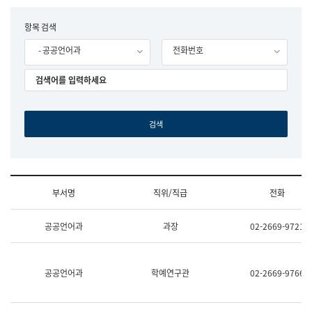
립
국
F
항목 검색
어
o
원
- 공공언어과
전화번호
r
조
m
직
도
국
어
원
원
장
기
획
연
수
부서명
직위/직급
전화
부
기
조
획
공공언어과
과장
02-2669-9721
직
운
및
영
업
과
무
공
공공언어과
학예연구관
02-2669-9766
소
공
개
언
(부
어
서
과