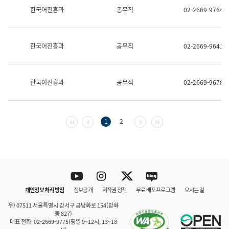
보
한국어진흥과
공무직
02-2669-9764
과
한
국
어
한국어진흥과
공무직
02-2669-9641
진
흥
과
수
한국어진흥과
공무직
02-2669-9678
어
점
자
진
흥
첫 페이지
이전 페이지
다음 페이지
마지막 페이지
1
2
과
Youtube
Instagram
Twitter
blog
개인정보 처리 방침
정보공개
저작권 정책
무료 배포 프로그램
오시는 길
바로 가기
문체부와 소속기관
우) 07511 서울특별시 강서구 금낭화로 154(방화
동 827)
대표 전화: 02-2669-9775(평일 9~12시, 13~18