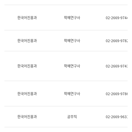
명,
교
직
육
위/
연
한국어진흥과
학예연구사
02-2669-9744
직
수
급,
과
전
어
화,
문
담
연
한국어진흥과
학예연구사
02-2669-9782
당
구
업
실
무)
어
문
연
한국어진흥과
학예연구사
02-2669-9743
구
과
어
문
연
한국어진흥과
학예연구사
02-2669-9786
구
과
(사
전
팀)
한국어진흥과
공무직
02-2669-9631
언
어
정