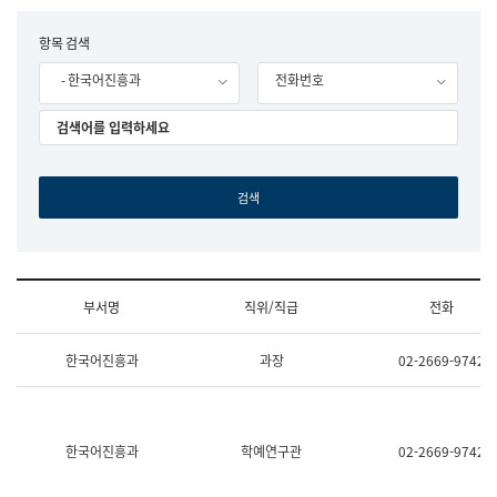
립
국
F
항목 검색
어
o
원
- 한국어진흥과
전화번호
r
조
m
직
도
국
어
원
원
장
기
획
연
수
부서명
직위/직급
전화
부
기
조
획
한국어진흥과
과장
02-2669-9742
직
운
및
영
업
과
무
공
소
공
한국어진흥과
학예연구관
02-2669-9742
개
언
(부
어
서
과