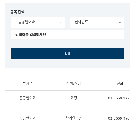
립
국
F
항목 검색
어
o
원
- 공공언어과
전화번호
r
조
m
직
도
국
어
원
원
장
기
획
연
수
부서명
직위/직급
전화
부
기
조
획
공공언어과
과장
02-2669-9721
직
운
및
영
업
과
무
공
공공언어과
학예연구관
02-2669-9766
소
공
개
언
(부
어
서
과