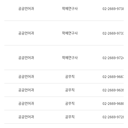
명,
교
공공언어과
학예연구사
02-2669-9738
직
육
위/
연
직
수
급,
과
전
어
공공언어과
학예연구사
02-2669-9733
화,
문
담
연
당
구
업
실
무)
어
공공언어과
학예연구사
02-2669-9724
문
연
구
과
공공언어과
공무직
02-2669-9667
어
문
연
공공언어과
공무직
02-2669-9639
구
과
(사
공공언어과
공무직
02-2669-9680
전
팀)
언
공공언어과
공무직
02-2669-9728
어
정