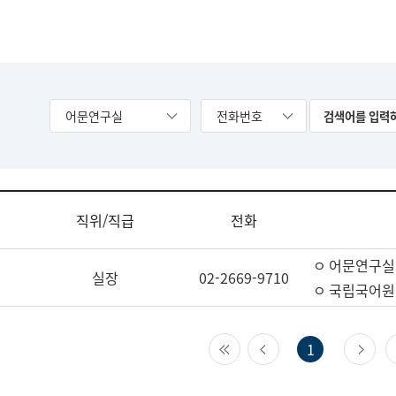
어문연구실
전화번호
직위/직급
전화
ㅇ 어문연구실
실장
02-2669-9710
ㅇ 국립국어원
첫 페이지
이전 페이지
다
1