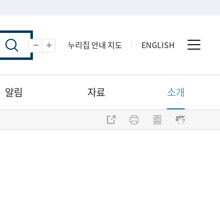
누리집 안내 지도
ENGLISH
전체 
축소
확대
알림
자료
소개
주소 복사
프린트
점자파일 내려받기
점자뷰어 보