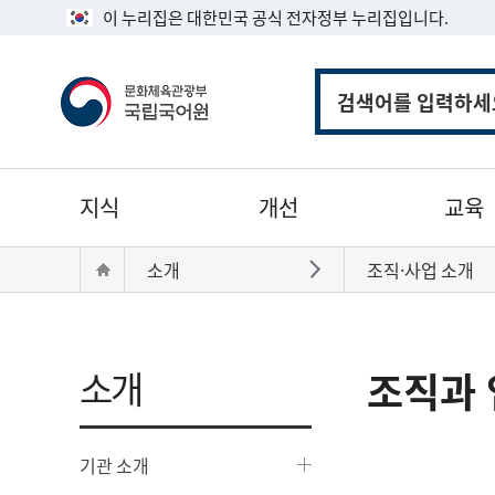
이 누리집은 대한민국 공식 전자정부 누리집입니다.
통
합
검
색
주
지식
개선
교육
메
뉴
현
Home
소개
조직·사업 소개
바로가기
재
위
치:
소개
조직과 
기관 소개