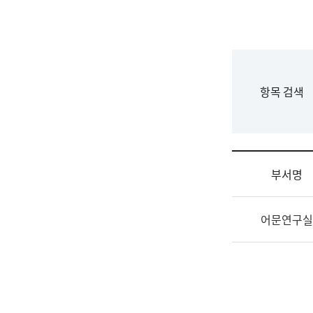
국
립
국
어
원
F
항목 검색
조
o
직
r
도
m
국
어
부서명
원
원
조
장
어문연구실
직
기
및
획
업
연
무
수
소
부
개
기