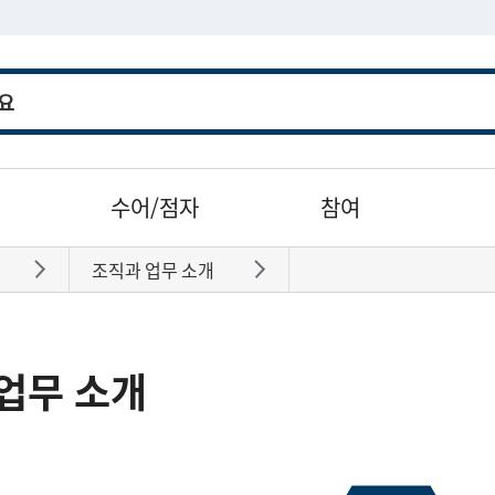
수어/점자
참여
조직과 업무 소개
바로가기
바로가기
업무 소개