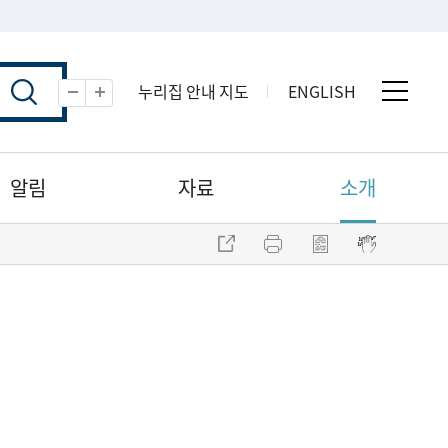
누리집 안내 지도
ENGLISH
전체 
축소
확대
알림
자료
소개
주소 복사
프린트
점자파일 내려받기
점자뷰어 보