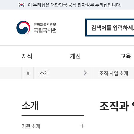
이 누리집은 대한민국 공식 전자정부 누리집입니다.
통
합
검
색
주
지식
개선
교육
메
뉴
현
Home
소개
조직·사업 소개
바로가기
재
위
치:
소개
조직과 
기관 소개