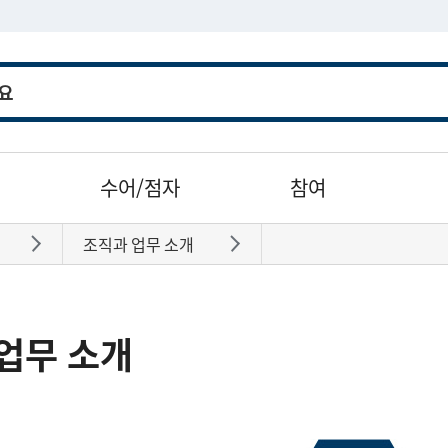
수어/점자
참여
조직과 업무 소개
바로가기
바로가기
업무 소개