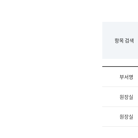
국
립
국
어
원
F
항목 검색
조
o
직
r
도
m
국
어
부서명
원
원
조
장
원장실
직
기
및
획
업
연
원장실
무
수
소
부
개
기