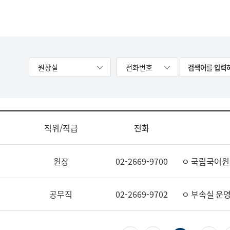
원장실
전화번호
직위/직급
전화
원장
02-2669-9700
ㅇ 국립국어원
공무직
02-2669-9702
ㅇ 부속실 운