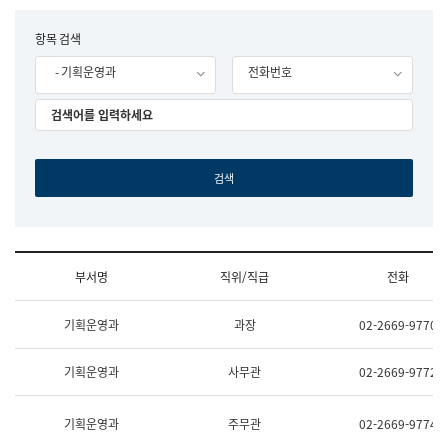
립
국
F
항목 검색
어
o
원
- 기획운영과
전화번호
r
조
m
직
도
국
어
원
원
장
기
획
연
수
부서명
직위/직급
전화
부
기
조
획
기획운영과
과장
02-2669-9770
직
운
및
영
업
과
기획운영과
사무관
02-2669-9772
무
공
소
공
개
언
기획운영과
주무관
02-2669-9774
(부
어
서
과