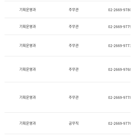
명,
교
직
기획운영과
주무관
02-2669-9780
육
위/
연
직
수
급,
과
기획운영과
주무관
02-2669-9779
전
어
화,
문
담
연
당
기획운영과
주무관
02-2669-9773
구
업
실
무)
어
문
연
기획운영과
주무관
02-2669-9768
구
과
어
문
연
구
기획운영과
주무관
02-2669-9778
과
(사
전
팀)
언
기획운영과
공무직
02-2669-9776
어
정