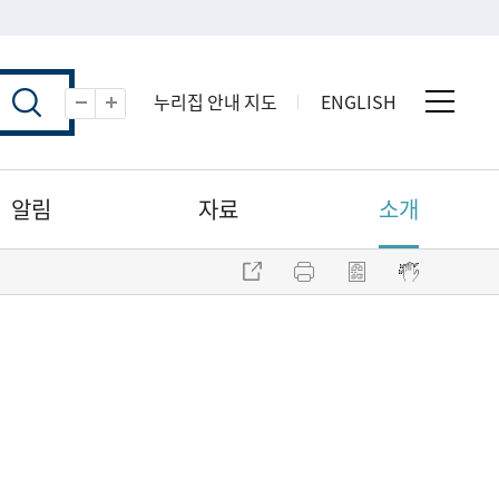
누리집 안내 지도
ENGLISH
전체 
축소
확대
알림
자료
소개
주소 복사
프린트
점자파일 내려받기
점자뷰어 보