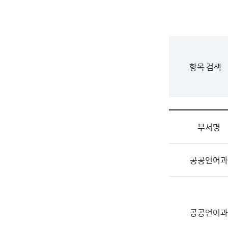
국
립
국
어
원
F
항목 검색
조
o
직
r
도
m
국
어
부서명
원
원
조
장
공공언어과
직
기
및
획
업
연
무
수
소
공공언어과
부
개
기