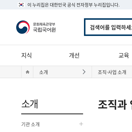
이 누리집은 대한민국 공식 전자정부 누리집입니다.
통
합
검
색
주
지식
개선
교육
메
뉴
현
Home
소개
조직·사업 소개
바로가기
재
위
치:
소개
조직과 
기관 소개