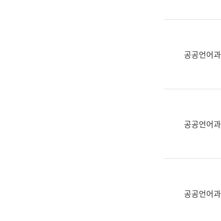
(부
획
서
운
명,
영
직
과
위/
공공언어과
공
직
공
급,
언
전
어
화,
과
담
교
공공언어과
당
육
업
연
무)
수
과
어
문
공공언어과
연
구