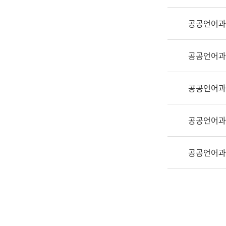
실
어
공공언어과
문
연
구
공공언어과
과
어
문
공공언어과
연
구
공공언어과
과
(사
전
공공언어과
팀)
언
어
정
보
과