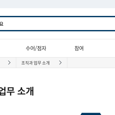
수어/점자
참여
조직과 업무 소개
바로가기
바로가기
업무 소개