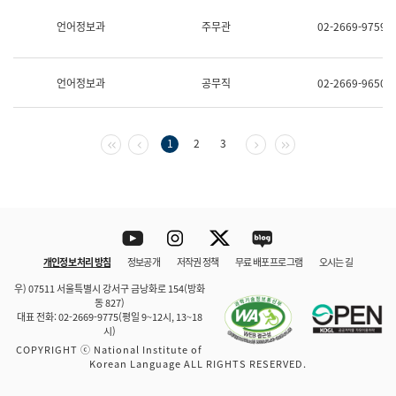
보
과
언어정보과
주무관
02-2669-9759
한
국
어
언어정보과
공무직
02-2669-9650
진
흥
과
수
첫 페이지
이전 페이지
다음 페이지
마지막 페이지
1
2
3
어
점
자
진
흥
과
Youtube
Instagram
Twitter
blog
개인정보 처리 방침
정보공개
저작권 정책
무료 배포 프로그램
오시는 길
바로 가기
문체부와 소속기관
우) 07511 서울특별시 강서구 금낭화로 154(방화
동 827)
대표 전화: 02-2669-9775(평일 9~12시, 13~18
시)
COPYRIGHT ⓒ National Institute of
Korean Language ALL RIGHTS RESERVED.