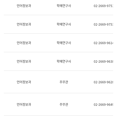
명,
교
언어정보과
학예연구사
02-2669-9751
직
육
위/
연
직
수
급,
과
언어정보과
학예연구사
02-2669-9753
전
어
화,
문
담
연
당
구
언어정보과
학예연구사
02-2669-9614
업
실
무)
어
문
연
언어정보과
학예연구사
02-2669-9638
구
과
어
문
연
언어정보과
주무관
02-2669-9628
구
과
(사
전
팀)
언어정보과
주무관
02-2669-9649
언
어
정