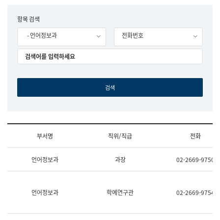
립
국
F
항목 검색
어
o
원
- 언어정보과
전화번호
r
조
m
직
도
국
어
원
원
장
기
획
연
수
부서명
직위/직급
전화
부
기
조
획
언어정보과
과장
02-2669-9750
직
운
및
영
업
과
무
공
언어정보과
학예연구관
02-2669-9754
소
공
개
언
(부
어
서
과