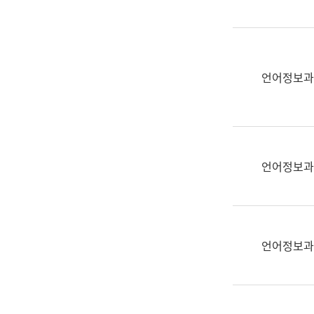
(부
획
서
운
명,
영
직
과
위/
언어정보과
공
직
공
급,
언
전
어
화,
과
담
교
언어정보과
당
육
업
연
무)
수
과
언어정보과
어
문
연
구