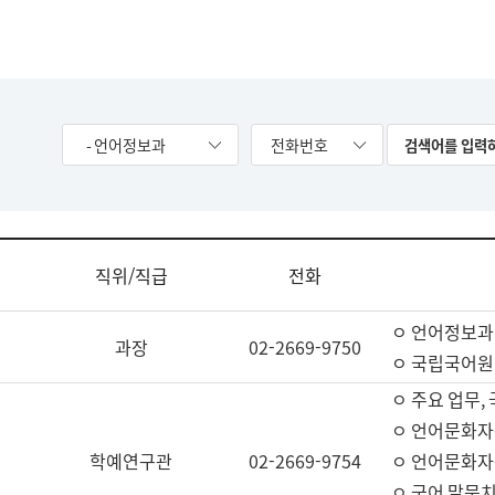
- 언어정보과
전화번호
직위/직급
전화
ㅇ 언어정보과
과장
02-2669-9750
ㅇ 국립국어원
ㅇ 주요 업무,
ㅇ 언어문화자
학예연구관
02-2669-9754
ㅇ 언어문화자
ㅇ 국어 말뭉치