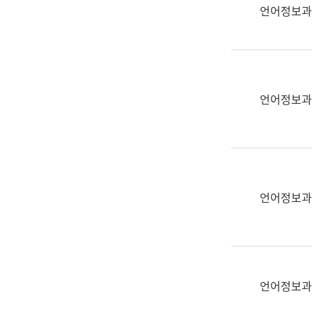
실
언어정보과
어
문
연
구
과
언어정보과
어
문
연
구
과
(사
언어정보과
전
팀)
언
어
정
언어정보과
보
과