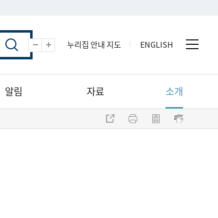
누리집 안내 지도
ENGLISH
전체 
축소
확대
알림
자료
소개
주소 복사
프린트
점자파일 내려받기
점자뷰어 보