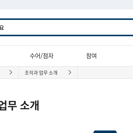
수어/점자
참여
조직과 업무 소개
바로가기
바로가기
업무 소개