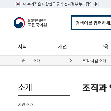
이 누리집은 대한민국 공식 전자정부 누리집입니다.
통
합
검
색
주
지식
개선
교육
메
뉴
현
Home
소개
조직·사업 소개
바로가기
재
위
치:
소개
조직과 
기관 소개