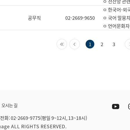
ㅇ 전산망 관련
ㅇ 한국어-외
공무직
02-2669-9650
ㅇ 국어 말뭉치
ㅇ 언어문화자원
첫 페이지
이전 페이지
1
2
3
Yout
오시는 길
전화: 02-2669-9775(평일 9~12시, 13~18시)
guage ALL RIGHTS RESERVED.