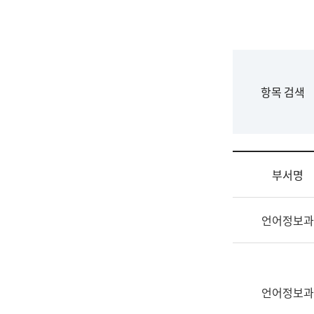
국
립
국
어
원
F
항목 검색
조
o
직
r
도
m
국
어
부서명
원
원
조
장
언어정보과
직
기
및
획
업
연
무
수
소
언어정보과
부
개
기