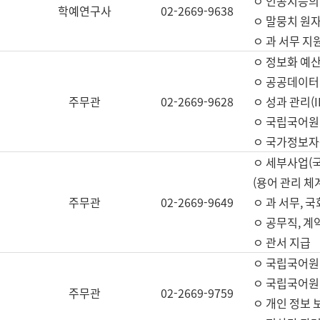
ㅇ 인공지능의
학예연구사
02-2669-9638
ㅇ 말뭉치 원자
ㅇ 과 서무 지
ㅇ 정보화 예산
ㅇ 공공데이터 
주무관
02-2669-9628
ㅇ 성과 관리(
ㅇ 국립국어원
ㅇ 국가정보자
ㅇ 세부사업(
(용어 관리 체
주무관
02-2669-9649
ㅇ 과 서무, 
ㅇ 공무직, 계
ㅇ 관서 지급
ㅇ 국립국어원
ㅇ 국립국어원
주무관
02-2669-9759
ㅇ 개인 정보 