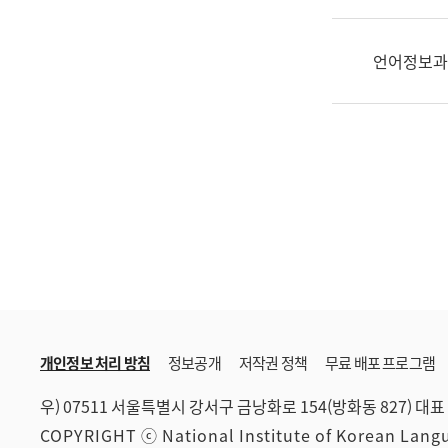
한
국
어
언어정보과
진
흥
과
수
어
점
자
진
흥
과
개인정보 처리 방침
정보공개
저작권 정책
무료 배포 프로그램
우) 07511 서울특별시 강서구 금낭화로 154(방화동 827)
대표 
COPYRIGHT ⓒ National Institute of Korean Lan