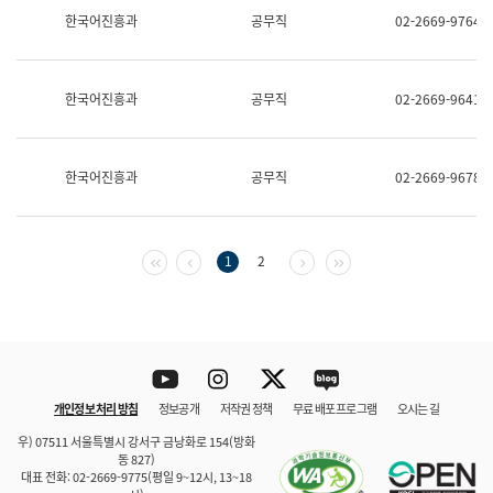
보
한국어진흥과
공무직
02-2669-9764
과
한
국
어
한국어진흥과
공무직
02-2669-9641
진
흥
과
수
한국어진흥과
공무직
02-2669-9678
어
점
자
진
흥
첫 페이지
이전 페이지
다음 페이지
마지막 페이지
1
2
과
Youtube
Instagram
Twitter
blog
개인정보 처리 방침
정보공개
저작권 정책
무료 배포 프로그램
오시는 길
바로 가기
문체부와 소속기관
우) 07511 서울특별시 강서구 금낭화로 154(방화
동 827)
대표 전화: 02-2669-9775(평일 9~12시, 13~18