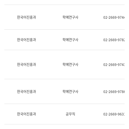
명,
교
직
육
위/
연
한국어진흥과
학예연구사
02-2669-9744
직
수
급,
과
전
어
화,
문
담
연
한국어진흥과
학예연구사
02-2669-9782
당
구
업
실
무)
어
문
연
한국어진흥과
학예연구사
02-2669-9743
구
과
어
문
연
한국어진흥과
학예연구사
02-2669-9786
구
과
(사
전
팀)
한국어진흥과
공무직
02-2669-9631
언
어
정