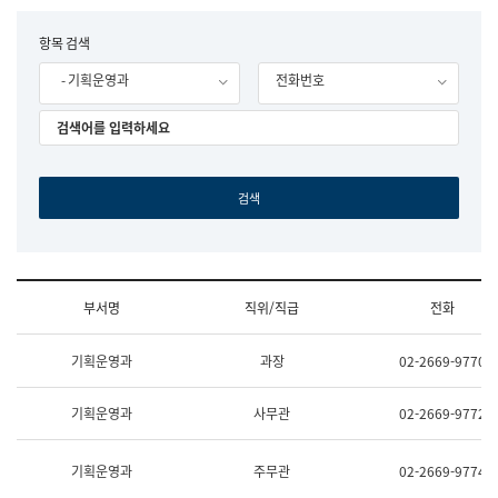
립
국
F
항목 검색
어
o
원
- 기획운영과
전화번호
r
조
m
직
도
국
어
원
원
장
기
획
연
수
부서명
직위/직급
전화
부
기
조
획
기획운영과
과장
02-2669-9770
직
운
및
영
업
과
기획운영과
사무관
02-2669-9772
무
공
소
공
개
언
기획운영과
주무관
02-2669-9774
(부
어
서
과