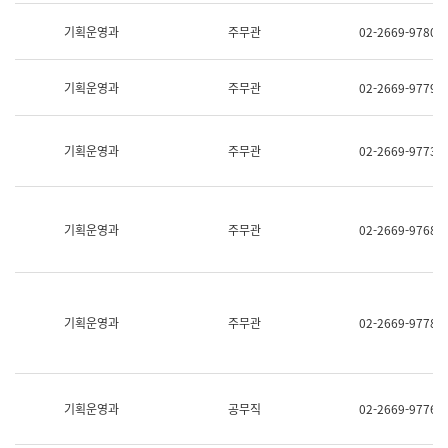
명,
교
직
기획운영과
주무관
02-2669-9780
육
위/
연
직
수
급,
과
기획운영과
주무관
02-2669-9779
전
어
화,
문
담
연
당
기획운영과
주무관
02-2669-9773
구
업
실
무)
어
문
연
기획운영과
주무관
02-2669-9768
구
과
어
문
연
구
기획운영과
주무관
02-2669-9778
과
(사
전
팀)
언
기획운영과
공무직
02-2669-9776
어
정