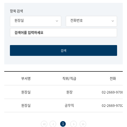
립
국
F
항목 검색
어
o
원
원장실
전화번호
r
조
m
직
도
국
어
원
원
장
기
획
연
수
부서명
직위/직급
전화
부
기
조
획
원장실
원장
02-2669-9700
직
운
및
영
업
과
원장실
공무직
02-2669-9702
무
공
소
공
개
언
(부
어
첫 페이지
이전 페이지
다음 페이지
마지막 페이지
1
서
과