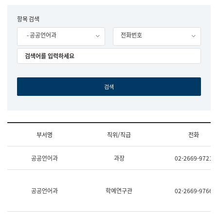
립
국
F
항목 검색
어
o
원
- 공공언어과
전화번호
r
조
m
직
도
국
어
원
원
장
기
획
연
수
부서명
직위/직급
전화
부
기
조
획
공공언어과
과장
02-2669-9721
직
운
및
영
업
과
무
공
공공언어과
학예연구관
02-2669-9766
소
공
개
언
(부
어
서
과