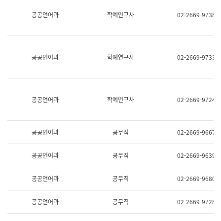
명,
교
공공언어과
학예연구사
02-2669-9738
직
육
위/
연
직
수
급,
과
전
어
공공언어과
학예연구사
02-2669-9733
화,
문
담
연
당
구
업
실
무)
어
공공언어과
학예연구사
02-2669-9724
문
연
구
과
공공언어과
공무직
02-2669-9667
어
문
연
공공언어과
공무직
02-2669-9639
구
과
(사
공공언어과
공무직
02-2669-9680
전
팀)
언
공공언어과
공무직
02-2669-9728
어
정