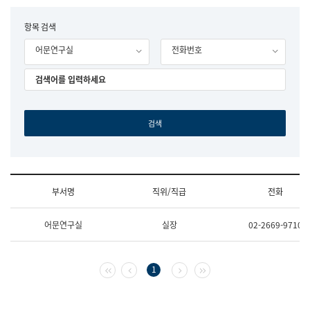
립
국
F
항목 검색
어
o
원
어문연구실
전화번호
r
조
m
직
도
국
어
원
원
장
기
획
연
수
부서명
직위/직급
전화
부
기
조
획
어문연구실
실장
02-2669-9710
직
운
및
영
업
과
무
공
첫 페이지
이전 페이지
다음 페이지
마지막 페이지
1
소
공
개
언
(부
어
서
과