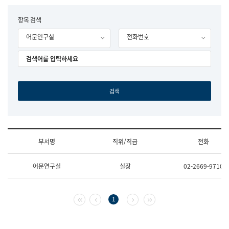
립
국
F
항목 검색
어
o
원
어문연구실
전화번호
r
조
m
직
도
국
어
원
원
장
기
획
연
수
부서명
직위/직급
전화
부
기
조
획
어문연구실
실장
02-2669-9710
직
운
및
영
업
과
무
공
첫 페이지
이전 페이지
다음 페이지
마지막 페이지
1
소
공
개
언
(부
어
서
과