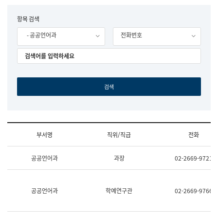
립
국
F
항목 검색
어
o
원
- 공공언어과
전화번호
r
조
m
직
도
국
어
원
원
장
기
획
연
수
부서명
직위/직급
전화
부
기
조
획
공공언어과
과장
02-2669-9721
직
운
및
영
업
과
무
공
공공언어과
학예연구관
02-2669-9766
소
공
개
언
(부
어
서
과