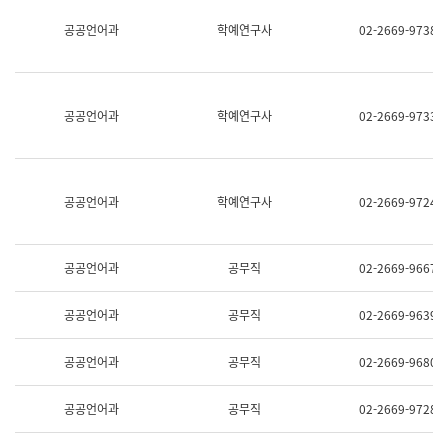
명,
교
공공언어과
학예연구사
02-2669-9738
직
육
위/
연
직
수
급,
과
전
어
공공언어과
학예연구사
02-2669-9733
화,
문
담
연
당
구
업
실
무)
어
공공언어과
학예연구사
02-2669-9724
문
연
구
과
공공언어과
공무직
02-2669-9667
어
문
연
공공언어과
공무직
02-2669-9639
구
과
(사
공공언어과
공무직
02-2669-9680
전
팀)
언
공공언어과
공무직
02-2669-9728
어
정