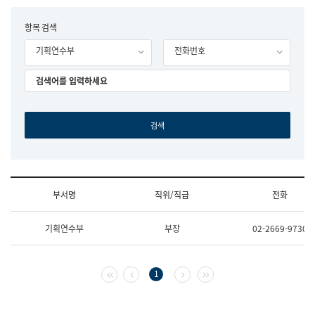
립
국
F
항목 검색
어
o
원
기획연수부
전화번호
r
조
m
직
도
국
어
원
원
장
기
획
연
수
부서명
직위/직급
전화
부
기
조
획
기획연수부
부장
02-2669-9730
직
운
및
영
업
과
무
공
첫 페이지
이전 페이지
다음 페이지
마지막 페이지
1
소
공
개
언
(부
어
서
과