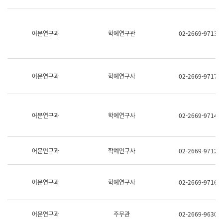
명,
교
직
육
위/
연
직
어문연구과
학예연구관
02-2669-9713
수
급,
과
전
어
화,
문
담
연
당
구
어문연구과
학예연구사
02-2669-9717
업
실
무)
어
문
연
어문연구과
학예연구사
02-2669-9714
구
과
어
문
어문연구과
학예연구사
02-2669-9712
연
구
과
(사
어문연구과
학예연구사
02-2669-9716
전
팀)
언
어
어문연구과
주무관
02-2669-9630
정