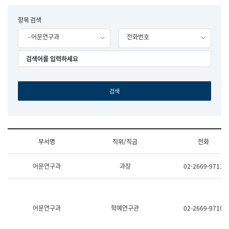
립
국
F
항목 검색
어
o
원
- 어문연구과
전화번호
r
조
m
직
도
국
어
원
원
장
기
획
연
수
부서명
직위/직급
전화
부
기
조
획
어문연구과
과장
02-2669-9711
직
운
및
영
업
과
무
공
소
공
어문연구과
학예연구관
02-2669-9718
개
언
(부
어
서
과