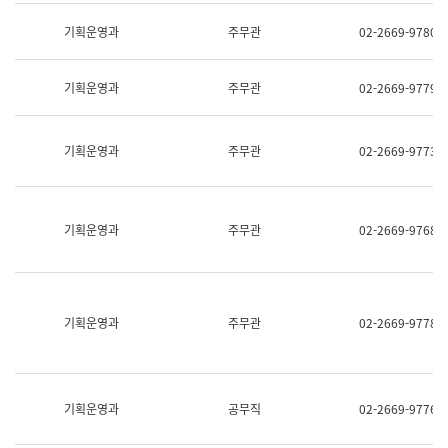
명,
교
직
기획운영과
주무관
02-2669-9780
육
위/
연
직
수
급,
과
기획운영과
주무관
02-2669-9779
전
어
화,
문
담
연
당
기획운영과
주무관
02-2669-9773
구
업
실
무)
어
문
연
기획운영과
주무관
02-2669-9768
구
과
어
문
연
구
기획운영과
주무관
02-2669-9778
과
(사
전
팀)
언
기획운영과
공무직
02-2669-9776
어
정