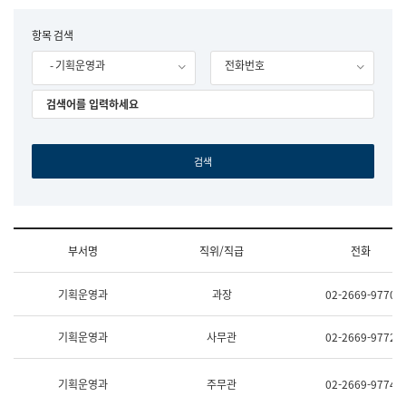
립
국
F
항목 검색
어
o
원
- 기획운영과
전화번호
r
조
m
직
도
국
어
원
원
장
기
획
연
수
부서명
직위/직급
전화
부
기
조
획
기획운영과
과장
02-2669-9770
직
운
및
영
업
과
기획운영과
사무관
02-2669-9772
무
공
소
공
개
언
기획운영과
주무관
02-2669-9774
(부
어
서
과