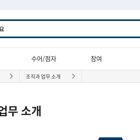
수어/점자
참여
조직과 업무 소개
바로가기
바로가기
업무 소개