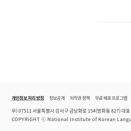
개인정보 처리 방침
정보공개
저작권 정책
무료 배포 프로그램
우) 07511 서울특별시 강서구 금낭화로 154(방화동 827)
대표 
COPYRIGHT ⓒ National Institute of Korean Lan