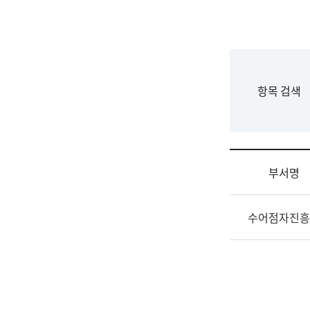
국
립
국
어
원
F
항목 검색
조
o
직
r
도
m
국
어
부서명
원
원
조
장
수어점자진흥
직
기
및
획
업
연
무
수
소
부
개
기