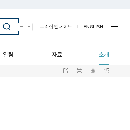
누리집 안내 지도
ENGLISH
전체 
축소
확대
알림
자료
소개
주소 복사
프린트
점자파일 내려받기
점자뷰어 보