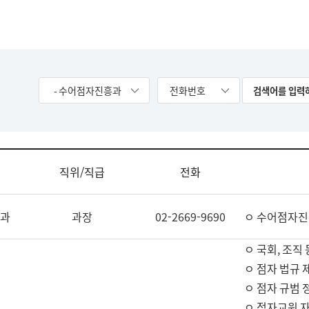
- 수어점자진흥과
전화번호
직위/직급
전화
과
과장
02-2669-9690
ㅇ 수어점자진
ㅇ 국회, 조직 
ㅇ 점자 법규 
ㅇ 점자 규범 
ㅇ 점자교원 