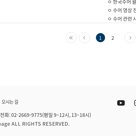
ㅇ 한국수어 활
ㅇ 수어 영상 
ㅇ 수어 관련 
첫 페이지
이전 페이지
1
2
Yout
오시는 길
전화: 02-2669-9775(평일 9~12시, 13~18시)
guage ALL RIGHTS RESERVED.