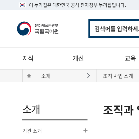
이 누리집은 대한민국 공식 전자정부 누리집입니다.
통
합
검
색
주
지식
개선
교육
메
뉴
현
Home
소개
조직·사업 소개
바로가기
재
위
치:
소개
조직과 
기관 소개