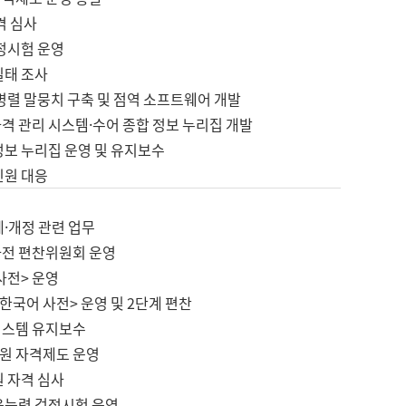
격 심사
검정시험 운영
실태 조사
병렬 말뭉치 구축 및 점역 소프트웨어 개발
격 관리 시스템·수어 종합 정보 누리집 개발
정보 누리집 운영 및 유지보수
민원 대응
제·개정 관련 업무
사전 편찬위원회 운영
사전> 운영
한국어 사전> 운영 및 2단계 편찬
시스템 유지보수
원 자격제도 운영
원 자격 심사
육능력 검정시험 운영