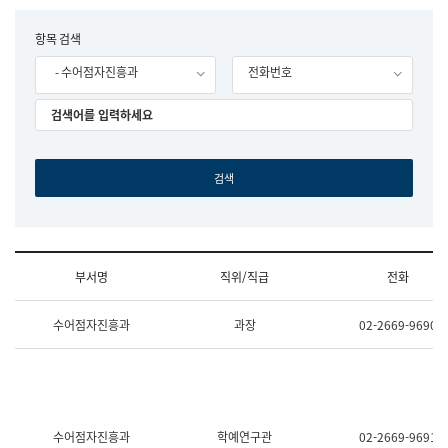
립
국
F
항목 검색
어
o
원
- 수어점자진흥과
전화번호
r
조
m
직
도
국
어
원
원
장
기
획
연
수
부서명
직위/직급
전화
부
기
조
획
수어점자진흥과
과장
02-2669-9690
직
운
및
영
업
과
무
공
소
공
개
언
(부
어
수어점자진흥과
학예연구관
02-2669-9691
서
과