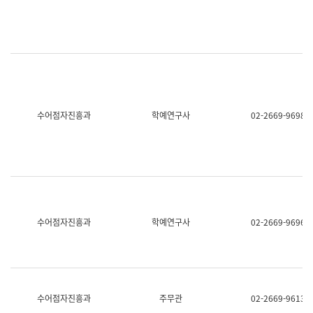
명,
교
직
육
위/
연
직
수
급,
과
전
어
화,
문
담
연
당
구
수어점자진흥과
학예연구사
02-2669-9698
업
실
무)
어
문
연
구
과
어
문
연
수어점자진흥과
학예연구사
02-2669-9696
구
과
(사
전
팀)
언
어
수어점자진흥과
주무관
02-2669-9613
정