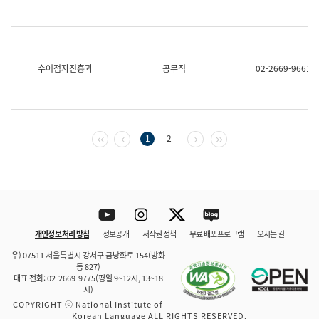
수어점자진흥과
공무직
02-2669-9661
첫 페이지
이전 페이지
다음 페이지
마지막 페이지
1
2
Youtube
Instagram
Twitter
blog
개인정보 처리 방침
정보공개
저작권 정책
무료 배포 프로그램
오시는 길
바로 가기
문체부와 소속기관
우) 07511 서울특별시 강서구 금낭화로 154(방화
동 827)
대표 전화: 02-2669-9775(평일 9~12시, 13~18
시)
COPYRIGHT ⓒ National Institute of
Korean Language ALL RIGHTS RESERVED.