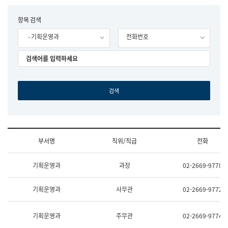
립
국
F
항목 검색
어
o
원
- 기획운영과
전화번호
r
조
m
직
도
국
어
원
원
장
기
획
연
수
부서명
직위/직급
전화
부
기
조
획
기획운영과
과장
02-2669-9770
직
운
및
영
업
과
기획운영과
사무관
02-2669-9772
무
공
소
공
개
언
기획운영과
주무관
02-2669-9774
(부
어
서
과