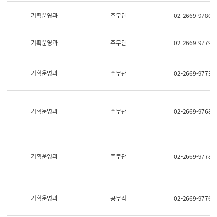
명,
교
직
기획운영과
주무관
02-2669-9780
육
위/
연
직
수
급,
과
기획운영과
주무관
02-2669-9779
전
어
화,
문
담
연
당
기획운영과
주무관
02-2669-9773
구
업
실
무)
어
문
연
기획운영과
주무관
02-2669-9768
구
과
어
문
연
구
기획운영과
주무관
02-2669-9778
과
(사
전
팀)
언
기획운영과
공무직
02-2669-9776
어
정