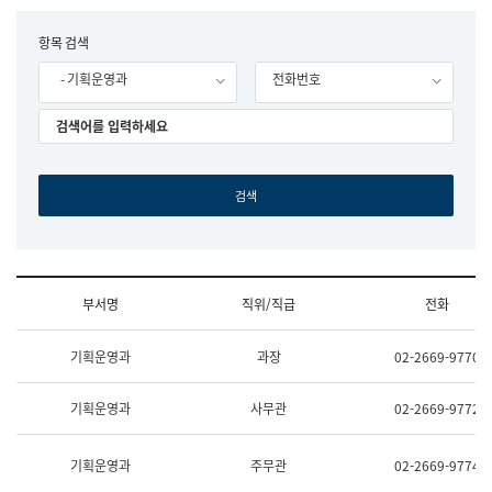
립
국
F
항목 검색
어
o
원
- 기획운영과
전화번호
r
조
m
직
도
국
어
원
원
장
기
획
연
수
부서명
직위/직급
전화
부
기
조
획
기획운영과
과장
02-2669-9770
직
운
및
영
업
과
기획운영과
사무관
02-2669-9772
무
공
소
공
개
언
기획운영과
주무관
02-2669-9774
(부
어
서
과