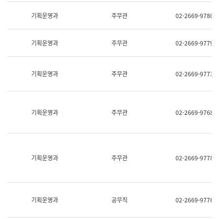
명,
교
직
기획운영과
주무관
02-2669-9780
육
위/
연
직
수
급,
과
기획운영과
주무관
02-2669-9779
전
어
화,
문
담
연
당
기획운영과
주무관
02-2669-9773
구
업
실
무)
어
문
연
기획운영과
주무관
02-2669-9768
구
과
어
문
연
구
기획운영과
주무관
02-2669-9778
과
(사
전
팀)
언
기획운영과
공무직
02-2669-9776
어
정