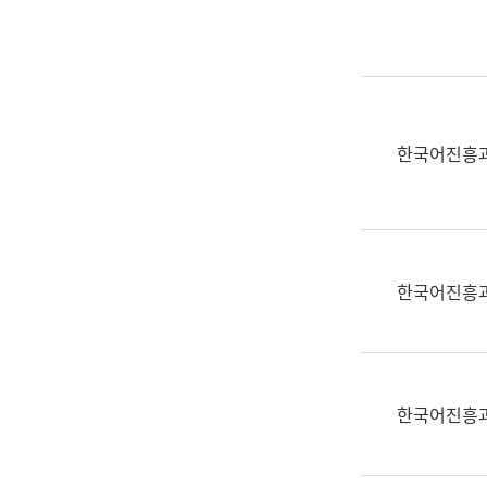
실
어
문
연
구
과
한국어진흥
어
문
연
구
과
한국어진흥
(사
전
팀)
언
어
한국어진흥
정
보
과