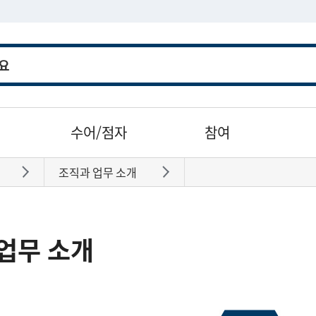
수어/점자
참여
조직과 업무 소개
바로가기
바로가기
업무 소개