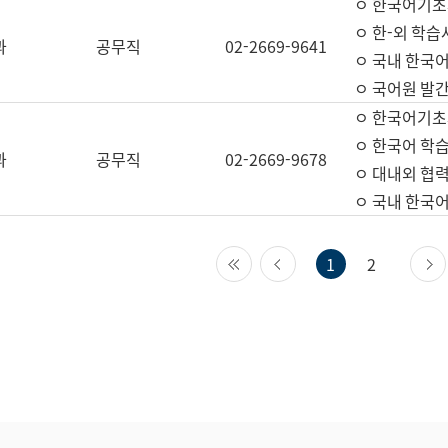
ㅇ 한국어기초
ㅇ 한-외 학습
과
공무직
02-2669-9641
ㅇ 국내 한국
ㅇ 국어원 발간
ㅇ 한국어기초
ㅇ 한국어 학
과
공무직
02-2669-9678
ㅇ 대내외 협력
ㅇ 국내 한국
첫 페이지
이전 페이지
1
2