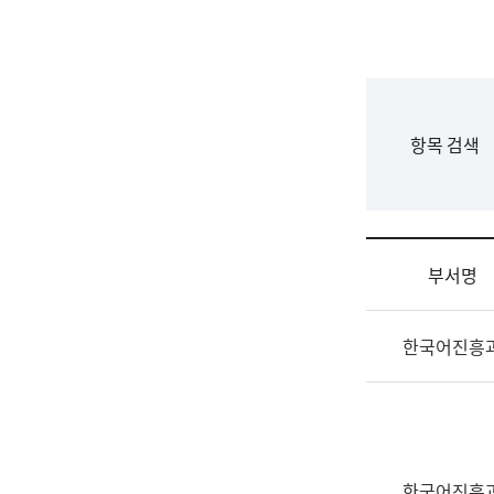
국
립
국
어
원
F
항목 검색
조
o
직
r
도
m
국
어
부서명
원
원
조
장
한국어진흥
직
기
및
획
업
연
무
수
소
부
개
기
한국어진흥