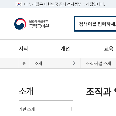
이 누리집은 대한민국 공식 전자정부 누리집입니다.
통
합
검
색
주
지식
개선
교육
메
뉴
현
Home
소개
조직·사업 소개
바로가기
재
위
치:
소개
조직과 
기관 소개