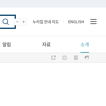
누리집 안내 지도
ENGLISH
전체 
축소
확대
알림
자료
소개
주소 복사
프린트
점자파일 내려받기
점자뷰어 보