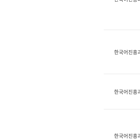
(부
획
서
운
명,
영
직
과
위/
공
직
공
급,
언
한국어진흥
전
어
화,
과
담
교
당
육
업
연
한국어진흥
무)
수
과
어
문
연
구
한국어진흥