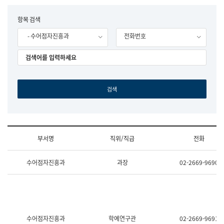
립
국
F
항목 검색
어
o
원
- 수어점자진흥과
전화번호
r
조
m
직
도
국
어
원
원
장
기
획
연
수
부서명
직위/직급
전화
부
기
조
획
수어점자진흥과
과장
02-2669-9690
직
운
및
영
업
과
무
공
소
공
개
언
(부
어
수어점자진흥과
학예연구관
02-2669-9691
서
과