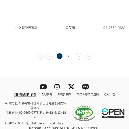
수어점자진흥과
공무직
02-2669-9661
첫 페이지
이전 페이지
다음 페이지
마지막 페이지
1
2
Youtube
Instagram
Twitter
blog
개인정보 처리 방침
정보공개
저작권 정책
무료 배포 프로그램
오시는 길
바로 가기
문체부와 소속기관
우) 07511 서울특별시 강서구 금낭화로 154(방화
동 827)
대표 전화: 02-2669-9775(평일 9~12시, 13~18
시)
COPYRIGHT ⓒ National Institute of
Korean Language ALL RIGHTS RESERVED.