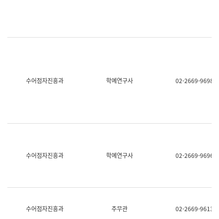
명,
교
직
육
위/
연
직
수
급,
과
전
어
화,
문
담
연
당
구
수어점자진흥과
학예연구사
02-2669-9698
업
실
무)
어
문
연
구
과
어
문
연
수어점자진흥과
학예연구사
02-2669-9696
구
과
(사
전
팀)
언
어
수어점자진흥과
주무관
02-2669-9613
정