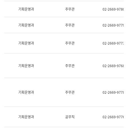
명,
교
직
기획운영과
주무관
02-2669-9780
육
위/
연
직
수
급,
과
기획운영과
주무관
02-2669-9779
전
어
화,
문
담
연
당
기획운영과
주무관
02-2669-9773
구
업
실
무)
어
문
연
기획운영과
주무관
02-2669-9768
구
과
어
문
연
구
기획운영과
주무관
02-2669-9778
과
(사
전
팀)
언
기획운영과
공무직
02-2669-9776
어
정