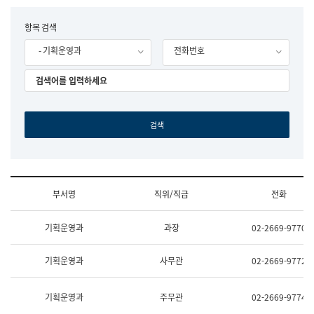
립
국
F
항목 검색
어
o
원
- 기획운영과
전화번호
r
조
m
직
도
국
어
원
원
장
기
획
연
수
부서명
직위/직급
전화
부
기
조
획
기획운영과
과장
02-2669-9770
직
운
및
영
업
과
기획운영과
사무관
02-2669-9772
무
공
소
공
개
언
기획운영과
주무관
02-2669-9774
(부
어
서
과