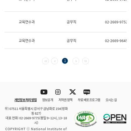
보
과
한
국
교육연수과
공무직
02-2669-9752
어
진
흥
과
교육연수과
공무직
02-2669-9645
수
어
점
자
첫 페이지
이전 페이지
다음 페이지
마지막 페이지
1
진
흥
과
Youtube
Instagram
Twitter
blog
개인정보 처리 방침
정보공개
저작권 정책
무료 배포 프로그램
오시는 길
바로 가기
문체부와 소속기관
우) 07511 서울특별시 강서구 금낭화로 154(방화
동 827)
대표 전화: 02-2669-9775(평일 9~12시, 13~18
시)
COPYRIGHT ⓒ National Institute of