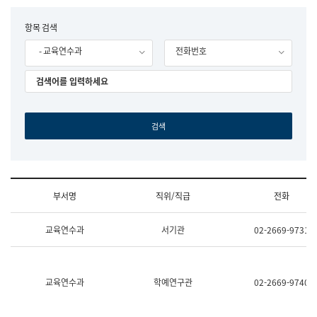
립
국
F
항목 검색
어
o
원
- 교육연수과
전화번호
r
조
m
직
도
국
어
원
원
장
기
획
연
수
부서명
직위/직급
전화
부
기
조
획
교육연수과
서기관
02-2669-9731
직
운
및
영
업
과
무
공
소
공
교육연수과
학예연구관
02-2669-9740
개
언
(부
어
서
과