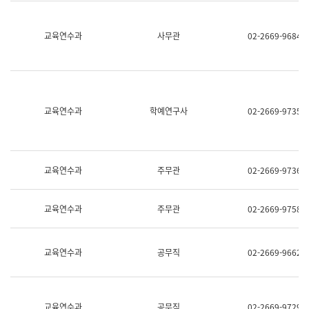
명,
교
직
육
위/
연
교육연수과
사무관
02-2669-9684
직
수
급,
과
전
어
화,
문
담
연
당
구
교육연수과
학예연구사
02-2669-9735
업
실
무)
어
문
연
구
교육연수과
주무관
02-2669-9736
과
어
문
교육연수과
주무관
02-2669-9758
연
구
과
(사
교육연수과
공무직
02-2669-9662
전
팀)
언
어
정
교육연수과
공무직
02-2669-9729