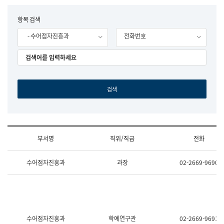
립
국
F
항목 검색
어
o
원
- 수어점자진흥과
전화번호
r
조
m
직
도
국
어
원
원
장
기
획
연
수
부서명
직위/직급
전화
부
기
조
획
수어점자진흥과
과장
02-2669-9690
직
운
및
영
업
과
무
공
소
공
개
언
(부
어
수어점자진흥과
학예연구관
02-2669-9691
서
과