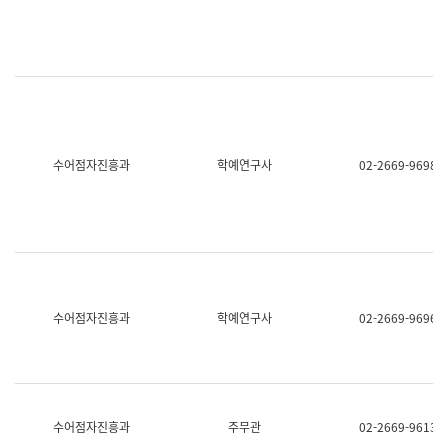
명,
교
직
육
위/
연
직
수
급,
과
전
어
화,
문
담
연
당
구
수어점자진흥과
학예연구사
02-2669-9698
업
실
무)
어
문
연
구
과
어
문
연
수어점자진흥과
학예연구사
02-2669-9696
구
과
(사
전
팀)
언
어
수어점자진흥과
주무관
02-2669-9613
정