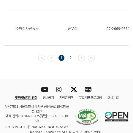
수어점자진흥과
공무직
02-2669-9661
첫 페이지
이전 페이지
다음 페이지
마지막 페이지
1
2
Youtube
Instagram
Twitter
blog
개인정보 처리 방침
정보공개
저작권 정책
무료 배포 프로그램
오시는 길
바로 가기
문체부와 소속기관
우) 07511 서울특별시 강서구 금낭화로 154(방화
동 827)
대표 전화: 02-2669-9775(평일 9~12시, 13~18
시)
COPYRIGHT ⓒ National Institute of
Korean Language ALL RIGHTS RESERVED.