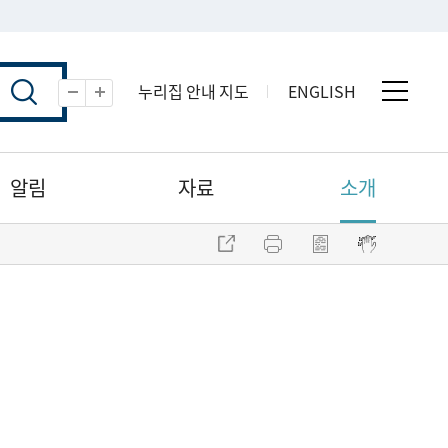
누리집 안내 지도
ENGLISH
전체 
축소
확대
알림
자료
소개
주소 복사
프린트
점자파일 내려받기
점자뷰어 보