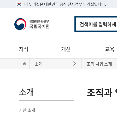
이 누리집은 대한민국 공식 전자정부 누리집입니다.
통
합
검
색
주
지식
개선
교육
메
뉴
현
Home
소개
조직·사업 소개
바로가기
재
위
치:
소개
조직과 
기관 소개