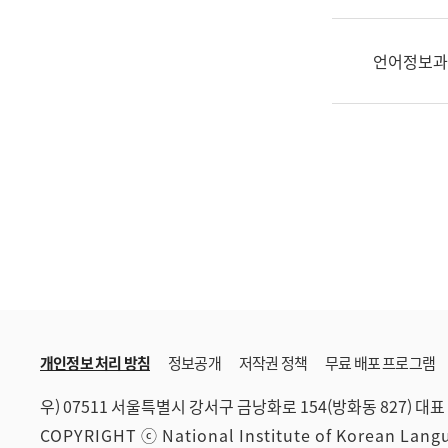
한
국
어
언어정보과
진
흥
과
수
어
점
자
진
흥
과
개인정보 처리 방침
정보공개
저작권 정책
무료 배포 프로그램
우) 07511 서울특별시 강서구 금낭화로 154(방화동 827)
대표 
COPYRIGHT ⓒ National Institute of Korean Lan