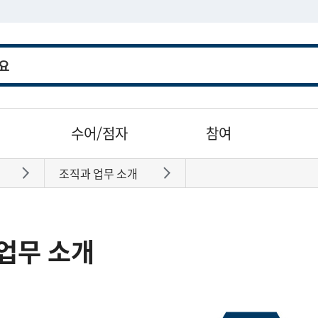
수어/점자
참여
조직과 업무 소개
바로가기
바로가기
업무 소개