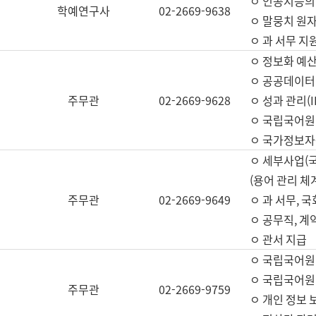
ㅇ 인공지능의
학예연구사
02-2669-9638
ㅇ 말뭉치 원자
ㅇ 과 서무 지
ㅇ 정보화 예산
ㅇ 공공데이터 
주무관
02-2669-9628
ㅇ 성과 관리(
ㅇ 국립국어원
ㅇ 국가정보자
ㅇ 세부사업(
(용어 관리 체
주무관
02-2669-9649
ㅇ 과 서무, 
ㅇ 공무직, 계
ㅇ 관서 지급
ㅇ 국립국어원
ㅇ 국립국어원
주무관
02-2669-9759
ㅇ 개인 정보 