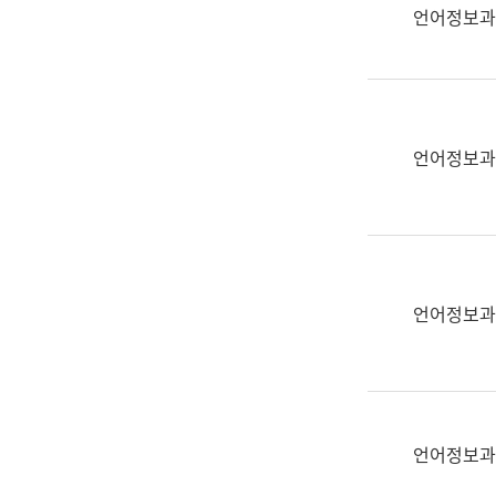
실
언어정보과
어
문
연
구
과
언어정보과
어
문
연
구
과
(사
언어정보과
전
팀)
언
어
정
언어정보과
보
과