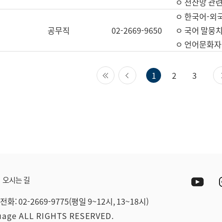
ㅇ 전산망 관련
ㅇ 한국어-외
공무직
02-2669-9650
ㅇ 국어 말뭉치
ㅇ 언어문화자원
첫 페이지
이전 페이지
1
2
3
Yout
오시는 길
전화: 02-2669-9775(평일 9~12시, 13~18시)
guage ALL RIGHTS RESERVED.