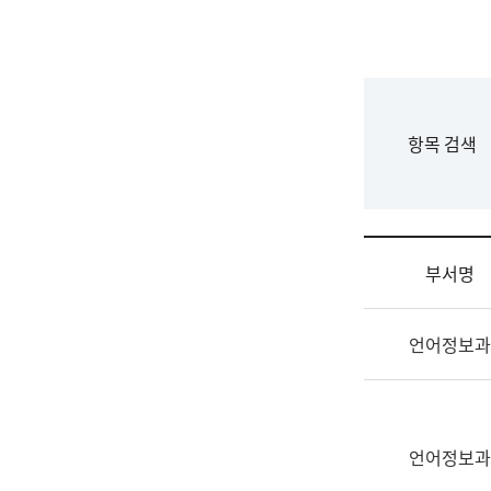
국
립
국
어
원
F
항목 검색
조
o
직
r
도
m
국
어
부서명
원
원
조
장
언어정보과
직
기
및
획
업
연
무
수
소
언어정보과
부
개
기