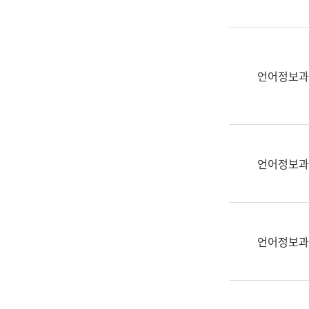
(부
획
서
운
명,
영
직
과
위/
언어정보과
공
직
공
급,
언
전
어
화,
과
담
교
언어정보과
당
육
업
연
무)
수
과
언어정보과
어
문
연
구