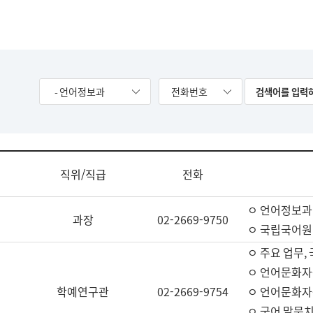
- 언어정보과
전화번호
직위/직급
전화
ㅇ 언어정보과
과장
02-2669-9750
ㅇ 국립국어원
ㅇ 주요 업무,
ㅇ 언어문화자
학예연구관
02-2669-9754
ㅇ 언어문화자
ㅇ 국어 말뭉치