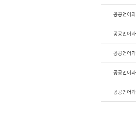
실
어
공공언어과
문
연
구
공공언어과
과
어
문
공공언어과
연
구
공공언어과
과
(사
전
공공언어과
팀)
언
어
정
보
과