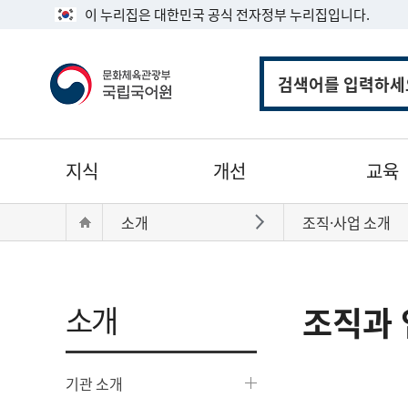
이 누리집은 대한민국 공식 전자정부 누리집입니다.
통
합
검
색
주
지식
개선
교육
메
뉴
현
Home
소개
조직·사업 소개
바로가기
재
위
치:
소개
조직과 
기관 소개