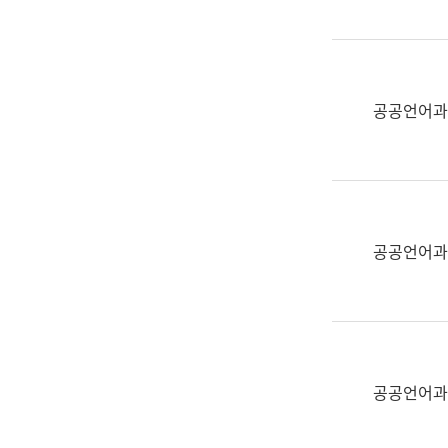
(부
획
서
운
명,
영
직
과
위/
공공언어과
공
직
공
급,
언
전
어
화,
과
담
교
공공언어과
당
육
업
연
무)
수
과
어
문
공공언어과
연
구