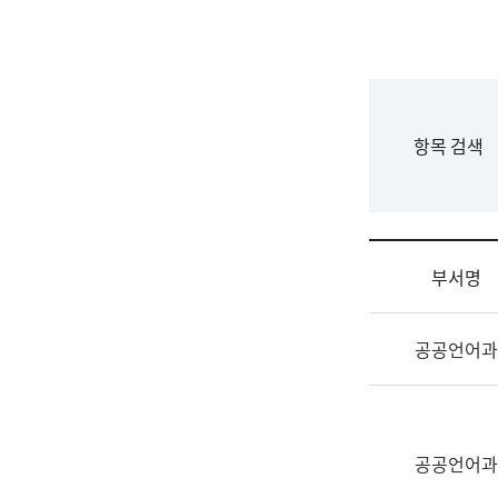
국
립
국
어
원
F
항목 검색
조
o
직
r
도
m
국
어
부서명
원
원
조
장
공공언어과
직
기
및
획
업
연
무
수
소
공공언어과
부
개
기