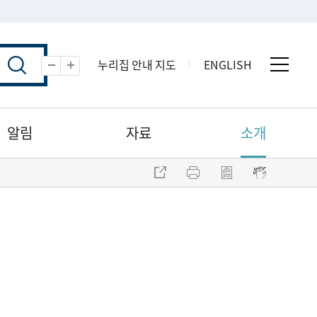
누리집 안내 지도
ENGLISH
전체 
축소
확대
알림
자료
소개
주소 복사
프린트
점자파일 내려받기
점자뷰어 보