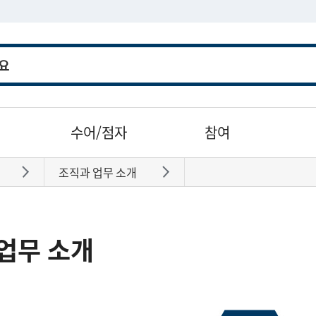
수어/점자
참여
조직과 업무 소개
바로가기
바로가기
업무 소개