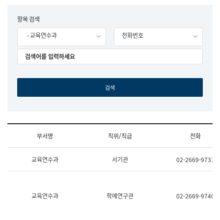
립
국
F
항목 검색
어
o
원
- 교육연수과
전화번호
r
조
m
직
도
국
어
원
원
장
기
획
연
수
부서명
직위/직급
전화
부
기
조
획
교육연수과
서기관
02-2669-9731
직
운
및
영
업
과
무
공
소
공
교육연수과
학예연구관
02-2669-9740
개
언
(부
어
서
과