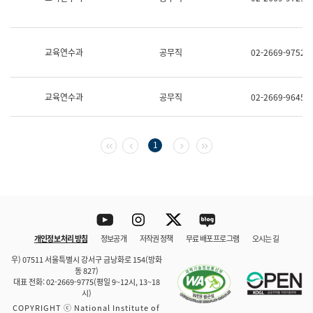
보
과
한
국
교육연수과
공무직
02-2669-9752
어
진
흥
과
교육연수과
공무직
02-2669-9645
수
어
점
자
첫 페이지
이전 페이지
다음 페이지
마지막 페이지
1
진
흥
과
Youtube
Instagram
Twitter
blog
개인정보 처리 방침
정보공개
저작권 정책
무료 배포 프로그램
오시는 길
바로 가기
문체부와 소속기관
우) 07511 서울특별시 강서구 금낭화로 154(방화
동 827)
대표 전화: 02-2669-9775(평일 9~12시, 13~18
시)
COPYRIGHT ⓒ National Institute of