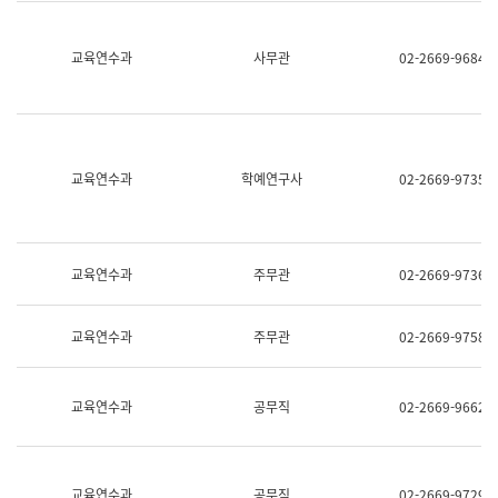
명,
교
직
육
위/
연
교육연수과
사무관
02-2669-9684
직
수
급,
과
전
어
화,
문
담
연
당
구
교육연수과
학예연구사
02-2669-9735
업
실
무)
어
문
연
구
교육연수과
주무관
02-2669-9736
과
어
문
교육연수과
주무관
02-2669-9758
연
구
과
(사
교육연수과
공무직
02-2669-9662
전
팀)
언
어
정
교육연수과
공무직
02-2669-9729