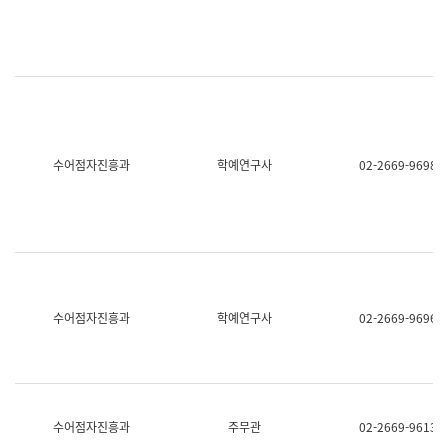
명,
교
직
육
위/
연
직
수
급,
과
전
어
화,
문
담
연
당
구
수어점자진흥과
학예연구사
02-2669-9698
업
실
무)
어
문
연
구
과
어
문
연
수어점자진흥과
학예연구사
02-2669-9696
구
과
(사
전
팀)
언
어
수어점자진흥과
주무관
02-2669-9613
정