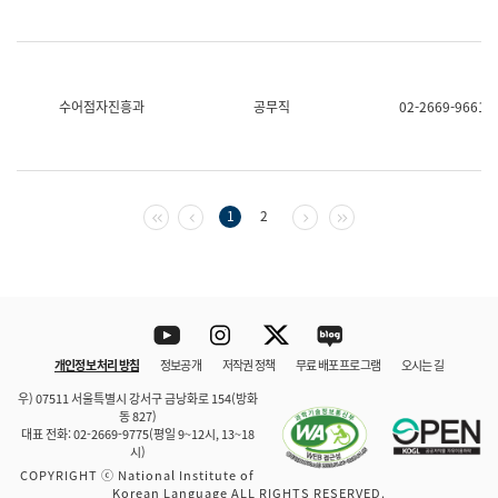
수어점자진흥과
공무직
02-2669-9661
첫 페이지
이전 페이지
다음 페이지
마지막 페이지
1
2
Youtube
Instagram
Twitter
blog
개인정보 처리 방침
정보공개
저작권 정책
무료 배포 프로그램
오시는 길
바로 가기
문체부와 소속기관
우) 07511 서울특별시 강서구 금낭화로 154(방화
동 827)
대표 전화: 02-2669-9775(평일 9~12시, 13~18
시)
COPYRIGHT ⓒ National Institute of
Korean Language ALL RIGHTS RESERVED.