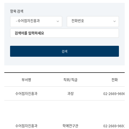
립
국
F
항목 검색
어
o
원
- 수어점자진흥과
전화번호
r
조
m
직
도
국
어
원
원
장
기
획
연
수
부서명
직위/직급
전화
부
기
조
획
수어점자진흥과
과장
02-2669-9690
직
운
및
영
업
과
무
공
소
공
개
언
(부
어
수어점자진흥과
학예연구관
02-2669-9691
서
과