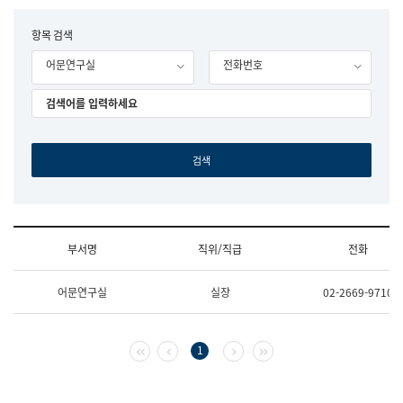
립
국
F
항목 검색
어
o
원
어문연구실
전화번호
r
조
m
직
도
국
어
원
원
장
기
획
연
수
부서명
직위/직급
전화
부
기
조
획
어문연구실
실장
02-2669-9710
직
운
및
영
업
과
무
공
첫 페이지
이전 페이지
다음 페이지
마지막 페이지
1
소
공
개
언
(부
어
서
과