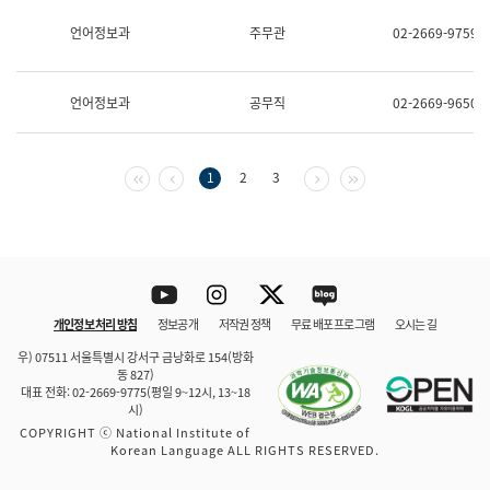
보
과
언어정보과
주무관
02-2669-9759
한
국
어
언어정보과
공무직
02-2669-9650
진
흥
과
수
첫 페이지
이전 페이지
다음 페이지
마지막 페이지
1
2
3
어
점
자
진
흥
과
Youtube
Instagram
Twitter
blog
개인정보 처리 방침
정보공개
저작권 정책
무료 배포 프로그램
오시는 길
바로 가기
문체부와 소속기관
우) 07511 서울특별시 강서구 금낭화로 154(방화
동 827)
대표 전화: 02-2669-9775(평일 9~12시, 13~18
시)
COPYRIGHT ⓒ National Institute of
Korean Language ALL RIGHTS RESERVED.