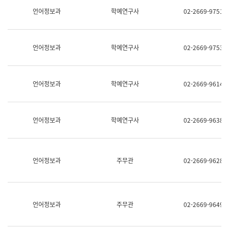
명,
교
언어정보과
학예연구사
02-2669-9751
직
육
위/
연
직
수
급,
과
언어정보과
학예연구사
02-2669-9753
전
어
화,
문
담
연
당
구
언어정보과
학예연구사
02-2669-9614
업
실
무)
어
문
연
언어정보과
학예연구사
02-2669-9638
구
과
어
문
연
언어정보과
주무관
02-2669-9628
구
과
(사
전
팀)
언어정보과
주무관
02-2669-9649
언
어
정