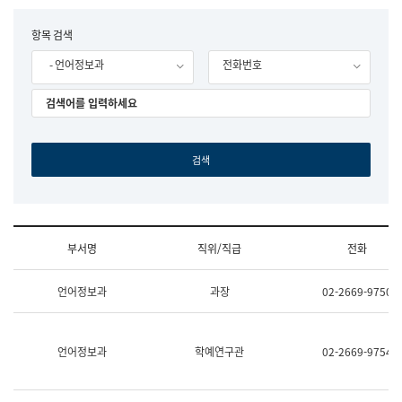
립
국
F
항목 검색
어
o
원
- 언어정보과
전화번호
r
조
m
직
도
국
어
원
원
장
기
획
연
수
부서명
직위/직급
전화
부
기
조
획
언어정보과
과장
02-2669-9750
직
운
및
영
업
과
무
공
언어정보과
학예연구관
02-2669-9754
소
공
개
언
(부
어
서
과