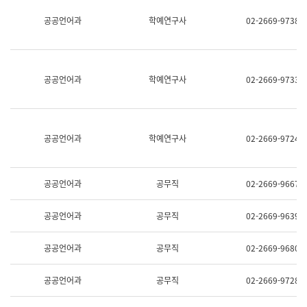
명,
교
공공언어과
학예연구사
02-2669-9738
직
육
위/
연
직
수
급,
과
전
어
공공언어과
학예연구사
02-2669-9733
화,
문
담
연
당
구
업
실
무)
어
공공언어과
학예연구사
02-2669-9724
문
연
구
과
공공언어과
공무직
02-2669-9667
어
문
연
공공언어과
공무직
02-2669-9639
구
과
(사
공공언어과
공무직
02-2669-9680
전
팀)
언
공공언어과
공무직
02-2669-9728
어
정