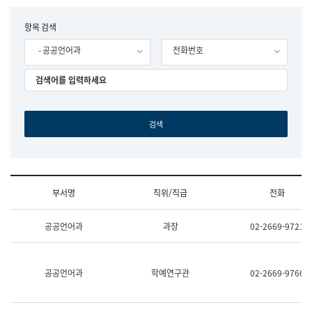
립
국
F
항목 검색
어
o
원
- 공공언어과
전화번호
r
조
m
직
도
국
어
원
원
장
기
획
연
수
부서명
직위/직급
전화
부
기
조
획
공공언어과
과장
02-2669-9721
직
운
및
영
업
과
무
공
공공언어과
학예연구관
02-2669-9766
소
공
개
언
(부
어
서
과