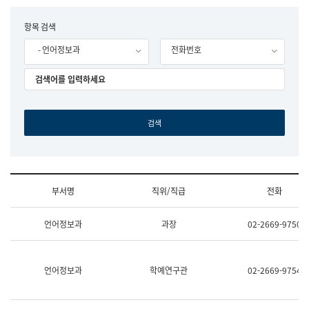
립
국
F
항목 검색
어
o
원
- 언어정보과
전화번호
r
조
m
직
도
국
어
원
원
장
기
획
연
수
부서명
직위/직급
전화
부
기
조
획
언어정보과
과장
02-2669-9750
직
운
및
영
업
과
무
공
언어정보과
학예연구관
02-2669-9754
소
공
개
언
(부
어
서
과