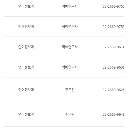
명,
교
언어정보과
학예연구사
02-2669-9751
직
육
위/
연
직
수
급,
과
언어정보과
학예연구사
02-2669-9753
전
어
화,
문
담
연
당
구
언어정보과
학예연구사
02-2669-9614
업
실
무)
어
문
연
언어정보과
학예연구사
02-2669-9638
구
과
어
문
연
언어정보과
주무관
02-2669-9628
구
과
(사
전
팀)
언어정보과
주무관
02-2669-9649
언
어
정