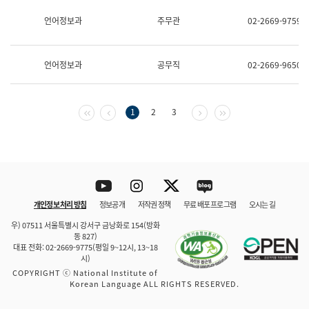
보
과
언어정보과
주무관
02-2669-9759
한
국
어
언어정보과
공무직
02-2669-9650
진
흥
과
수
첫 페이지
이전 페이지
다음 페이지
마지막 페이지
1
2
3
어
점
자
진
흥
과
Youtube
Instagram
Twitter
blog
개인정보 처리 방침
정보공개
저작권 정책
무료 배포 프로그램
오시는 길
바로 가기
문체부와 소속기관
우) 07511 서울특별시 강서구 금낭화로 154(방화
동 827)
대표 전화: 02-2669-9775(평일 9~12시, 13~18
시)
COPYRIGHT ⓒ National Institute of
Korean Language ALL RIGHTS RESERVED.