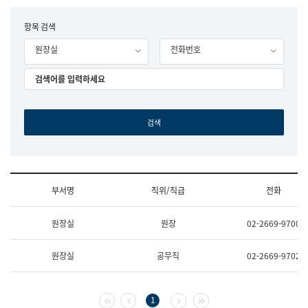
립
국
F
항목 검색
어
o
원
원장실
전화번호
r
조
m
직
도
국
어
원
원
장
기
획
연
수
부서명
직위/직급
전화
부
기
조
획
원장실
원장
02-2669-9700
직
운
및
영
업
과
원장실
공무직
02-2669-9702
무
공
소
공
개
언
(부
어
첫 페이지
이전 페이지
다음 페이지
마지막 페이지
1
서
과