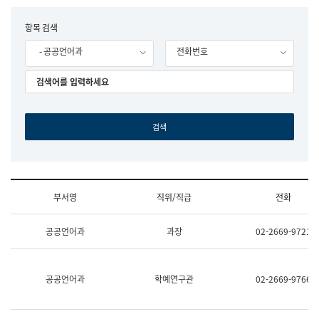
립
국
F
항목 검색
어
o
원
- 공공언어과
전화번호
r
조
m
직
도
국
어
원
원
장
기
획
연
수
부서명
직위/직급
전화
부
기
조
획
공공언어과
과장
02-2669-9721
직
운
및
영
업
과
무
공
공공언어과
학예연구관
02-2669-9766
소
공
개
언
(부
어
서
과