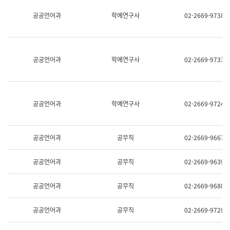
명,
교
공공언어과
학예연구사
02-2669-9738
직
육
위/
연
직
수
급,
과
전
어
공공언어과
학예연구사
02-2669-9733
화,
문
담
연
당
구
업
실
무)
어
공공언어과
학예연구사
02-2669-9724
문
연
구
과
공공언어과
공무직
02-2669-9667
어
문
연
공공언어과
공무직
02-2669-9639
구
과
(사
공공언어과
공무직
02-2669-9680
전
팀)
언
공공언어과
공무직
02-2669-9728
어
정