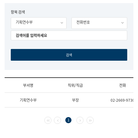
립
국
F
항목 검색
어
o
원
기획연수부
전화번호
r
조
m
직
도
국
어
원
원
장
기
획
연
수
부서명
직위/직급
전화
부
기
조
획
기획연수부
부장
02-2669-9730
직
운
및
영
업
과
무
공
첫 페이지
이전 페이지
다음 페이지
마지막 페이지
1
소
공
개
언
(부
어
서
과